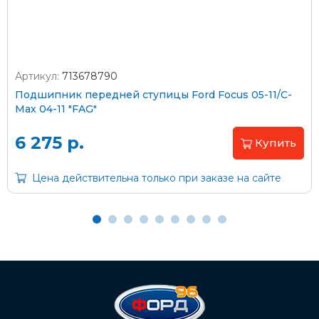
Артикул:
713678790
Оплата наличными
Подшипник передней ступицы Ford Focus 05-11/C-
Max 04-11 "FAG"
Пластиковыми картами
Visa/MasterCard (без комиссии)
6 275 р.
Купить
Через банк
Цена действительна только при заказе на сайте
С помощью карты рассрочки Халва
С Вашего расчетного счета
На карту Сбербанка:
2202 2032 0805 1187