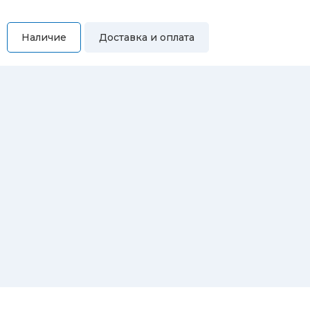
Наличие
Доставка и оплата
Самовывоз
Вы можете самостоятельно забрать купленный товар по
адресам:
Магазин Восточная, 46
Магазин Репина, 107
Автосервис/магазин Черепанова, 23
Автосервис/магазин 8 марта, 209/2