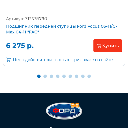
Артикул:
713678790
Оплата наличными
Подшипник передней ступицы Ford Focus 05-11/C-
Max 04-11 "FAG"
Пластиковыми картами
Visa/MasterCard (без комиссии)
6 275 р.
Купить
Через банк
Цена действительна только при заказе на сайте
С помощью карты рассрочки Халва
С Вашего расчетного счета
На карту Сбербанка:
2202 2032 0805 1187
Через Интернет-банк