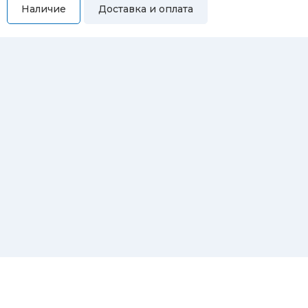
Наличие
Доставка и оплата
Самовывоз
Вы можете самостоятельно забрать купленный товар по
адресам:
Магазин Восточная, 46
Магазин Репина, 107
Автосервис/магазин Черепанова, 23
Автосервис/магазин 8 марта, 209/2