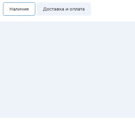
Наличие
Доставка и оплата
Самовывоз
Вы можете самостоятельно забрать купленный товар по
адресам:
Магазин Восточная, 46
Магазин Репина, 107
Автосервис/магазин Черепанова, 23
Автосервис/магазин 8 марта, 209/2