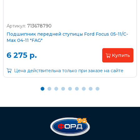
Артикул:
713678790
Оплата наличными
Подшипник передней ступицы Ford Focus 05-11/C-
Max 04-11 "FAG"
Пластиковыми картами
Visa/MasterCard (без комиссии)
6 275 р.
Купить
Через банк
Цена действительна только при заказе на сайте
С помощью карты рассрочки Халва
С Вашего расчетного счета
На карту Сбербанка:
2202 2032 0805 1187