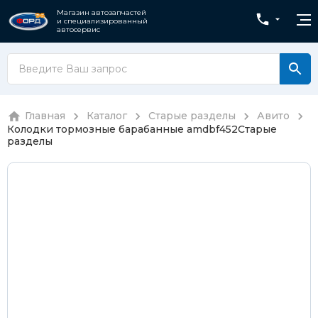
Магазин автозапчастей
и специализированный
автосервис
Главная
Каталог
Старые разделы
Авито
Колодки тормозные барабанные amdbf452
Старые
разделы