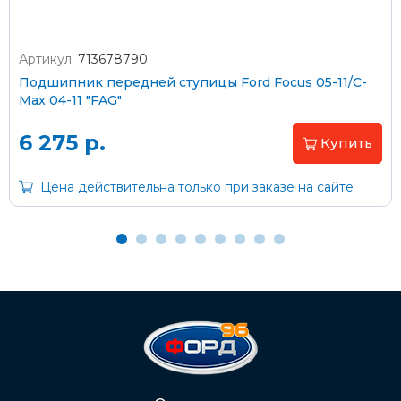
Артикул:
713678790
Оплата наличными
Подшипник передней ступицы Ford Focus 05-11/C-
Max 04-11 "FAG"
Пластиковыми картами
Visa/MasterCard (без комиссии)
6 275 р.
Купить
Через банк
Цена действительна только при заказе на сайте
С помощью карты рассрочки Халва
С Вашего расчетного счета
На карту Сбербанка:
2202 2032 0805 1187
Через Интернет-банк