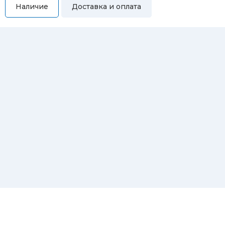
Наличие
Доставка и оплата
Самовывоз
Вы можете самостоятельно забрать купленный товар по
адресам:
Магазин Восточная, 46
Магазин Репина, 107
Автосервис/магазин Черепанова, 23
Автосервис/магазин 8 марта, 209/2