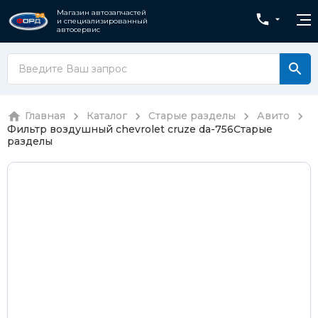
Магазин автозапчастей
и специализированный
автосервис
Главная
Каталог
Старые разделы
Авито
Фильтр воздушный chevrolet cruze da-756
Старые
разделы