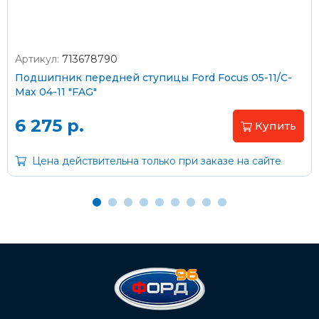
Артикул:
713678790
Оплата наличными
Подшипник передней ступицы Ford Focus 05-11/C-
Max 04-11 "FAG"
Пластиковыми картами
Visa/MasterCard (без комиссии)
6 275 р.
Купить
Через банк
Цена действительна только при заказе на сайте
С помощью карты рассрочки Халва
С Вашего расчетного счета
На карту Сбербанка:
2202 2032 0805 1187