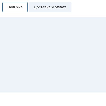
Наличие
Доставка и оплата
Самовывоз
Вы можете самостоятельно забрать купленный товар по
адресам:
Магазин Восточная, 46
Магазин Репина, 107
Автосервис/магазин Черепанова, 23
Автосервис/магазин 8 марта, 209/2