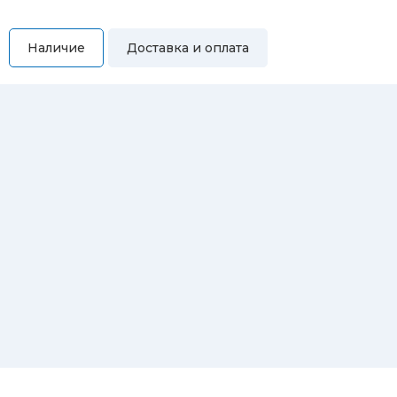
Наличие
Доставка и оплата
Самовывоз
Вы можете самостоятельно забрать купленный товар по
адресам:
Магазин Восточная, 46
Магазин Репина, 107
Автосервис/магазин Черепанова, 23
Автосервис/магазин 8 марта, 209/2