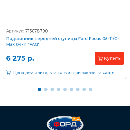
Артикул:
713678790
Оплата наличными
Подшипник передней ступицы Ford Focus 05-11/C-
Max 04-11 "FAG"
Пластиковыми картами
Visa/MasterCard (без комиссии)
6 275 р.
Купить
Через банк
Цена действительна только при заказе на сайте
С помощью карты рассрочки Халва
С Вашего расчетного счета
На карту Сбербанка:
2202 2032 0805 1187