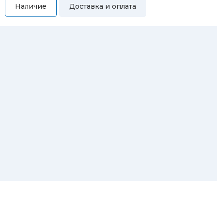
Наличие
Доставка и оплата
Самовывоз
Вы можете самостоятельно забрать купленный товар по
адресам:
Магазин Восточная, 46
Магазин Репина, 107
Автосервис/магазин Черепанова, 23
Автосервис/магазин 8 марта, 209/2