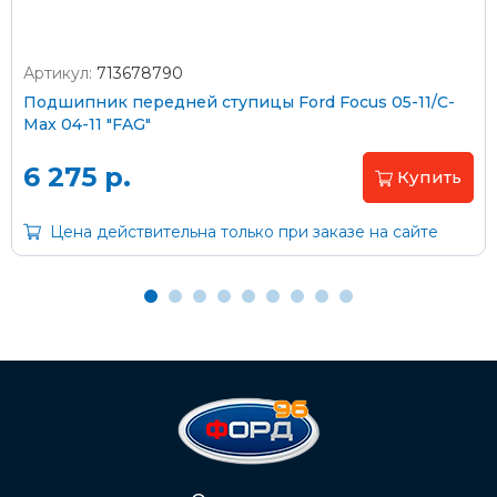
Артикул:
713678790
Оплата наличными
Подшипник передней ступицы Ford Focus 05-11/C-
Max 04-11 "FAG"
Пластиковыми картами
Visa/MasterCard (без комиссии)
6 275 р.
Купить
Через банк
Цена действительна только при заказе на сайте
С помощью карты рассрочки Халва
С Вашего расчетного счета
На карту Сбербанка:
2202 2032 0805 1187
Через Интернет-банк