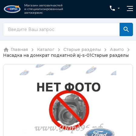
Магазин автозапчастей
и специализированный
автосервис
Главная
Каталог
Старые разделы
Авито
Насадка на домкрат подкатной aj-s-01
Старые разделы