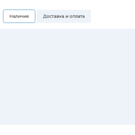
Наличие
Доставка и оплата
Самовывоз
Вы можете самостоятельно забрать купленный товар по
адресам:
Магазин Восточная, 46
Магазин Репина, 107
Автосервис/магазин Черепанова, 23
Автосервис/магазин 8 марта, 209/2