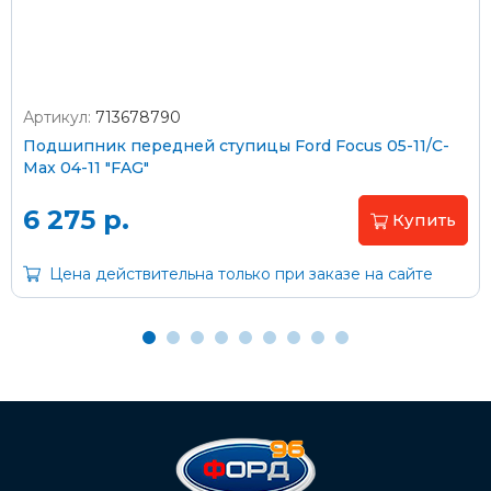
Артикул:
713678790
Оплата наличными
Подшипник передней ступицы Ford Focus 05-11/C-
Max 04-11 "FAG"
Пластиковыми картами
Visa/MasterCard (без комиссии)
6 275 р.
Купить
Через банк
Цена действительна только при заказе на сайте
С помощью карты рассрочки Халва
С Вашего расчетного счета
На карту Сбербанка:
2202 2032 0805 1187