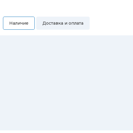
Наличие
Доставка и оплата
Самовывоз
Вы можете самостоятельно забрать купленный товар по
адресам:
Магазин Восточная, 46
Магазин Репина, 107
Автосервис/магазин Черепанова, 23
Автосервис/магазин 8 марта, 209/2