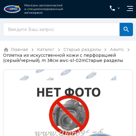
Магазин автозапчастей
и специализированный
автосервис
Главная
Каталог
Старые разделы
Авито
Оплетка из искусственной кожи с перфорацией
(серый/черный), m 38см awc-sl-02m
Старые разделы