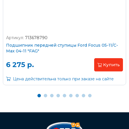
согласно тарифам транспортной компании
Артикул:
713678790
Оплата наличными
Подшипник передней ступицы Ford Focus 05-11/C-
Max 04-11 "FAG"
Пластиковыми картами
Visa/MasterCard (без комиссии)
6 275 р.
Купить
Через банк
Цена действительна только при заказе на сайте
С помощью карты рассрочки Халва
С Вашего расчетного счета
На карту Сбербанка: