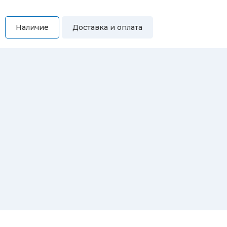
Наличие
Доставка и оплата
Самовывоз
Вы можете самостоятельно забрать купленный товар по
адресам:
Магазин Восточная, 46
Магазин Репина, 107
Автосервис/магазин Черепанова, 23
Автосервис/магазин 8 марта, 209/2