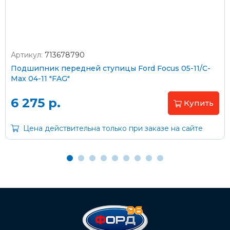
Артикул:
713678790
Оплата наличными
Подшипник передней ступицы Ford Focus 05-11/C-
Max 04-11 "FAG"
Пластиковыми картами
Visa/MasterCard (без комиссии)
6 275 р.
Купить
Через банк
Цена действительна только при заказе на сайте
С помощью карты рассрочки Халва
С Вашего расчетного счета
На карту Сбербанка:
2202 2032 0805 1187