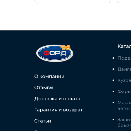
Ката
Подв
Двига
О компании
Кузо
Отзывы
Фары,
Доставка и оплата
Масла
авто
Гарантия и возврат
Защит
Статьи
брыз