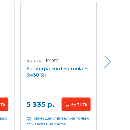
Артикул:
15595E
Артикул:
W
Канистра Ford Formula F
Щетки с
5w30 5л
передние
Focus 04
Цена 
5 335 р.
ть
Купить
лько
Цена действительна только
Цена д
при заказе на сайте
при заказе