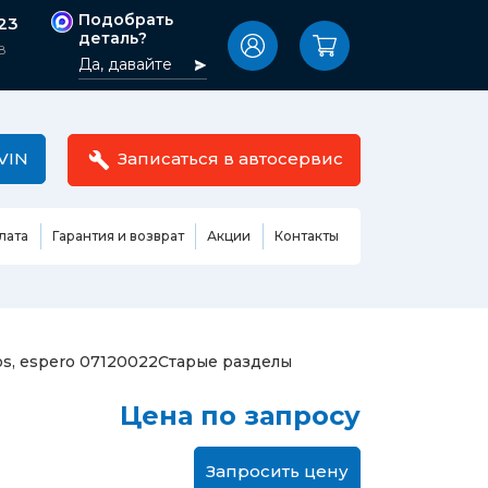
Подобрать
-23
деталь?
8
Да, давайте
VIN
Записаться в автосервис
лата
Гарантия и возврат
Акции
Контакты
Масла,
узовные
жидкости,
етали
автокосметика
Ремонт или замена бензонасоса
s, espero 07120022
Старые разделы
сть кузова
Автомобильная эмаль
Замена ремня ГРМ
Цена по запросу
Жидкость ГУР
Замена жидкости ГУР
ь кузова и
Жидкость для омывания
Замена тормозной жидкости
стекол
Запросить цену