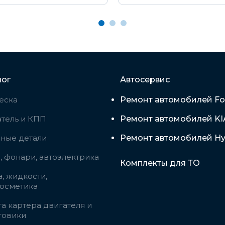
лог
Автосервис
еска
Ремонт автомобилей Fo
тель и КПП
Ремонт автомобилей KI
вные детали
Ремонт автомобилей Hy
 фонари, автоэлектрика
Комплекты для ТО
, жидкости,
косметика
а картера двигателя и
говики