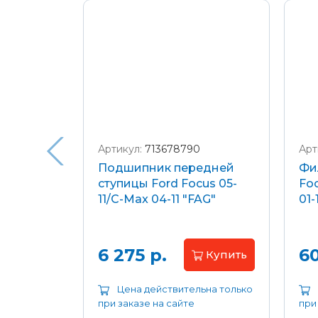
Подробнее о доставке и оплате
Артикул:
713678790
Арт
я
Подшипник передней
Фи
еля)
ступицы Ford Focus 05-
Foc
/C-Max
11/C-Max 04-11 "FAG"
01-
.8-2.0
апросу
6 275 р.
60
Купить
ьна только
Цена действительна только
при заказе на сайте
при