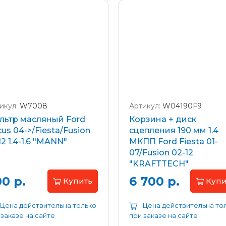
икул:
W7008
Артикул:
W04190F9
льтр масляный Ford
Корзина + диск
us 04->/Fiesta/Fusion
сцепления 190 мм 1.4
12 1.4-1.6 "MANN"
МКПП Ford Fiesta 01-
07/Fusion 02-12
"KRAFTTECH"
0 р.
6 700 р.
Купить
Купи
Цена действительна только
Цена действительна то
 заказе на сайте
при заказе на сайте