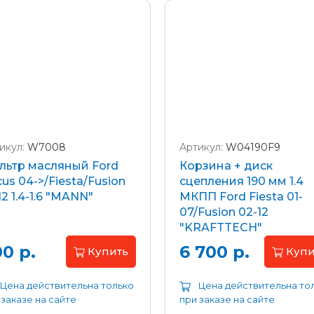
икул:
W7008
Артикул:
W04190F9
льтр масляный Ford
Корзина + диск
us 04->/Fiesta/Fusion
сцепления 190 мм 1.4
12 1.4-1.6 "MANN"
МКПП Ford Fiesta 01-
07/Fusion 02-12
"KRAFTTECH"
0 р.
6 700 р.
Купить
Купи
Цена действительна только
Цена действительна то
 заказе на сайте
при заказе на сайте