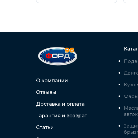
Ката
Подв
Двига
О компании
Кузо
Отзывы
Фары,
Доставка и оплата
Масла
авто
Гарантия и возврат
Защит
Статьи
брыз