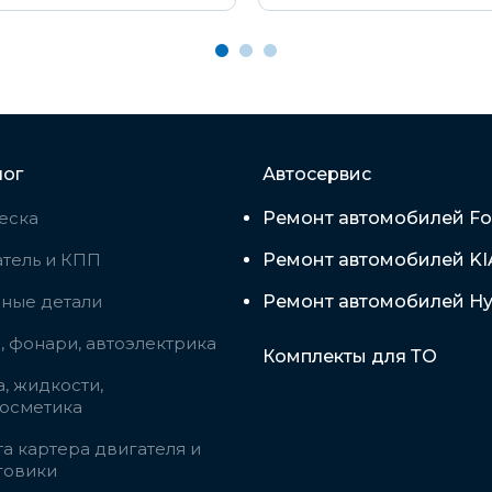
лог
Автосервис
еска
Ремонт автомобилей Fo
тель и КПП
Ремонт автомобилей KI
вные детали
Ремонт автомобилей Hy
 фонари, автоэлектрика
Комплекты для ТО
, жидкости,
косметика
а картера двигателя и
говики