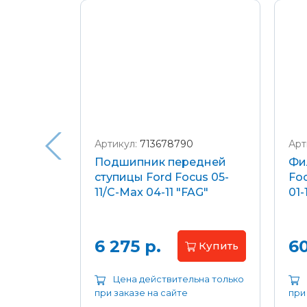
Подробнее о доставке и оплате
Артикул:
713678790
Арт
я
Подшипник передней
Фи
еля)
ступицы Ford Focus 05-
Foc
/C-Max
11/C-Max 04-11 "FAG"
01-
.8-2.0
апросу
6 275 р.
60
Купить
ьна только
Цена действительна только
при заказе на сайте
при