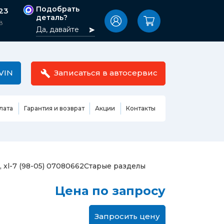
Подобрать
-23
деталь?
8
Да, давайте
VIN
Записаться в автосервис
лата
Гарантия и возврат
Акции
Контакты
Масла,
узовные
жидкости,
етали
автокосметика
Ремонт или замена бензонасоса
 xl-7 (98-05) 07080662
Старые разделы
сть кузова
Автомобильная эмаль
Замена ремня ГРМ
Цена по запросу
Жидкость ГУР
Замена жидкости ГУР
ь кузова и
Жидкость для омывания
Замена тормозной жидкости
стекол
Запросить цену