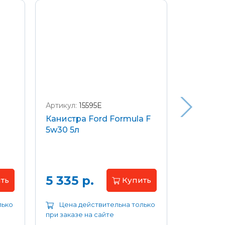
Артикул:
15595E
Артикул:
W
Канистра Ford Formula F
Щетки с
5w30 5л
передние
Focus 04
Цена 
5 335 р.
ть
Купить
лько
Цена действительна только
Цена д
при заказе на сайте
при заказе