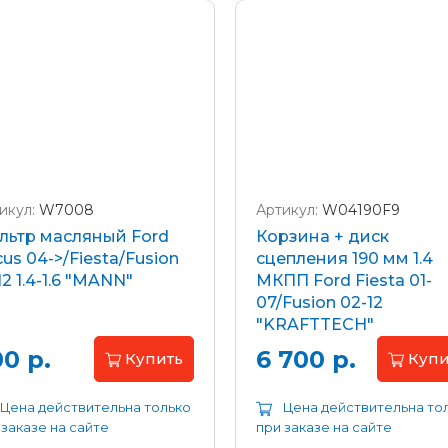
икул:
W7008
Артикул:
W04190F9
льтр масляный Ford
Корзина + диск
us 04->/Fiesta/Fusion
сцепления 190 мм 1.4
12 1.4-1.6 "MANN"
МКПП Ford Fiesta 01-
07/Fusion 02-12
"KRAFTTECH"
0 р.
6 700 р.
Купить
Купи
Цена действительна только
Цена действительна то
 заказе на сайте
при заказе на сайте