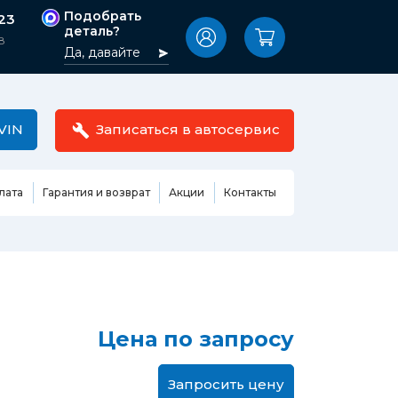
Подобрать
-23
деталь?
8
Да, давайте
VIN
Записаться в автосервис
лата
Гарантия и возврат
Акции
Контакты
Масла,
узовные
жидкости,
етали
автокосметика
Ремонт или замена бензонасоса
сть кузова
Автомобильная эмаль
Замена ремня ГРМ
Цена по запросу
Жидкость ГУР
Замена жидкости ГУР
ь кузова и
Жидкость для омывания
Замена тормозной жидкости
стекол
Запросить цену