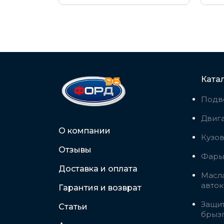
Ката
Подв
Двига
О компании
Кузо
Отзывы
Фары,
Доставка и оплата
Масла
авто
Гарантия и возврат
Защит
Статьи
брыз