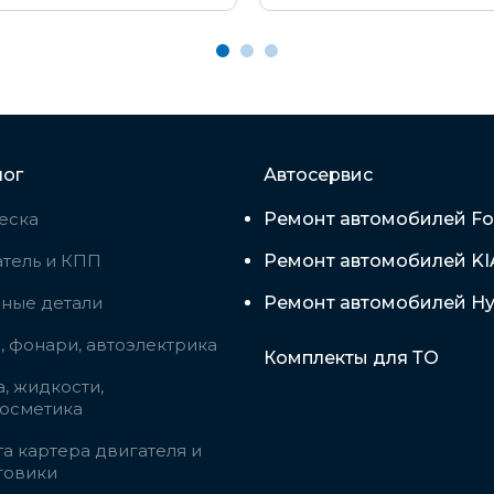
лог
Автосервис
еска
Ремонт автомобилей Fo
тель и КПП
Ремонт автомобилей KI
вные детали
Ремонт автомобилей Hy
 фонари, автоэлектрика
Комплекты для ТО
, жидкости,
косметика
а картера двигателя и
говики