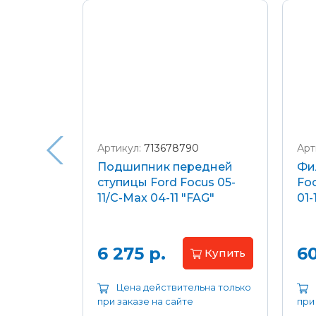
Подробнее о доставке и оплате
Артикул:
713678790
Арт
я
Подшипник передней
Фи
еля)
ступицы Ford Focus 05-
Foc
/C-Max
11/C-Max 04-11 "FAG"
01-
.8-2.0
апросу
6 275 р.
60
Купить
ьна только
Цена действительна только
при заказе на сайте
при