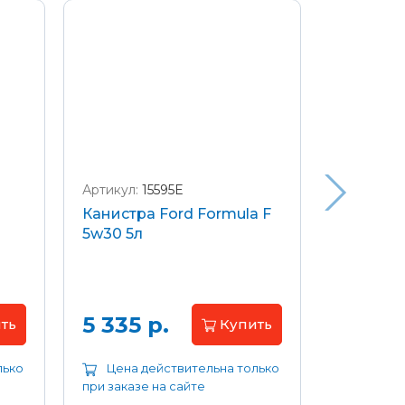
Артикул:
15595E
Артикул:
W
Канистра Ford Formula F
Щетки с
5w30 5л
передние
Focus 04
Цена 
5 335 р.
ть
Купить
лько
Цена действительна только
Цена д
при заказе на сайте
при заказе