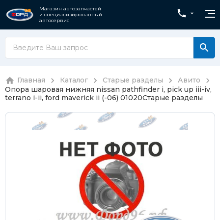
Магазин автозапчастей
и специализированный
автосервис
Главная
Каталог
Старые разделы
Авито
Опора шаровая нижняя nissan pathfinder i, pick up iii-iv,
terrano i-ii, ford maverick ii (-06) 01020
Старые разделы