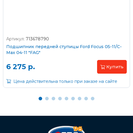
согласно тарифам транспортной компании
Артикул:
713678790
Оплата наличными
Подшипник передней ступицы Ford Focus 05-11/C-
Max 04-11 "FAG"
Пластиковыми картами
Visa/MasterCard (без комиссии)
6 275 р.
Купить
Через банк
Цена действительна только при заказе на сайте
С помощью карты рассрочки Халва
С Вашего расчетного счета
На карту Сбербанка: