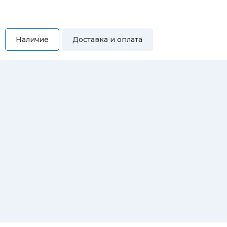
Наличие
Доставка и оплата
Самовывоз
Вы можете самостоятельно забрать купленный товар по
адресам:
Магазин Восточная, 46
Магазин Репина, 107
Автосервис/магазин Черепанова, 23
Автосервис/магазин 8 марта, 209/2