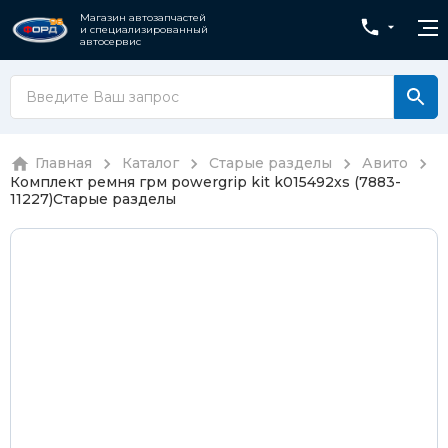
Магазин автозапчастей
и специализированный
автосервис
Главная
Каталог
Старые разделы
Авито
Комплект ремня грм powergrip kit k015492xs (7883-
11227)
Старые разделы