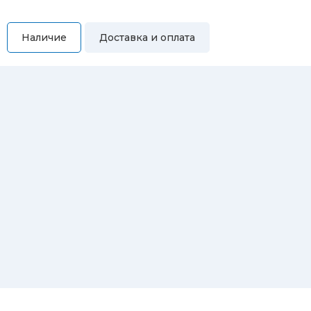
Наличие
Доставка и оплата
Самовывоз
Вы можете самостоятельно забрать купленный товар по
адресам:
Магазин Восточная, 46
Магазин Репина, 107
Автосервис/магазин Черепанова, 23
Автосервис/магазин 8 марта, 209/2