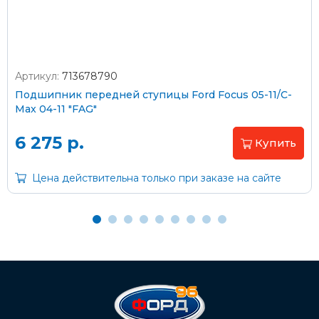
Артикул:
713678790
Оплата наличными
Подшипник передней ступицы Ford Focus 05-11/C-
Max 04-11 "FAG"
Пластиковыми картами
Visa/MasterCard (без комиссии)
6 275 р.
Купить
Через банк
Цена действительна только при заказе на сайте
С помощью карты рассрочки Халва
С Вашего расчетного счета
На карту Сбербанка:
2202 2032 0805 1187