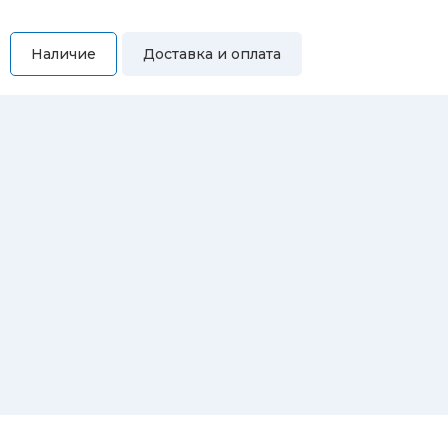
Наличие
Доставка и оплата
Самовывоз
Вы можете самостоятельно забрать купленный товар по
адресам:
Магазин Восточная, 46
Магазин Репина, 107
Автосервис/магазин Черепанова, 23
Автосервис/магазин 8 марта, 209/2