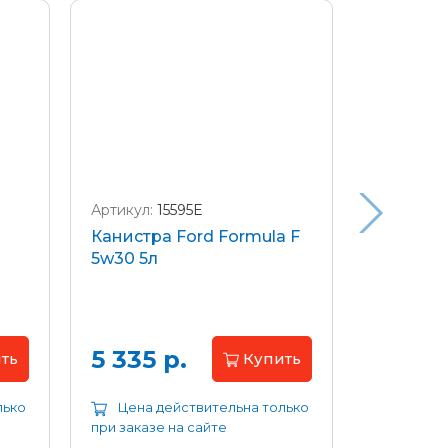
Артикул:
15595E
Артикул:
W
Канистра Ford Formula F
Щетки с
5w30 5л
передние
Focus 04
Цена 
5 335 р.
ть
Купить
лько
Цена действительна только
Цена д
при заказе на сайте
при заказе