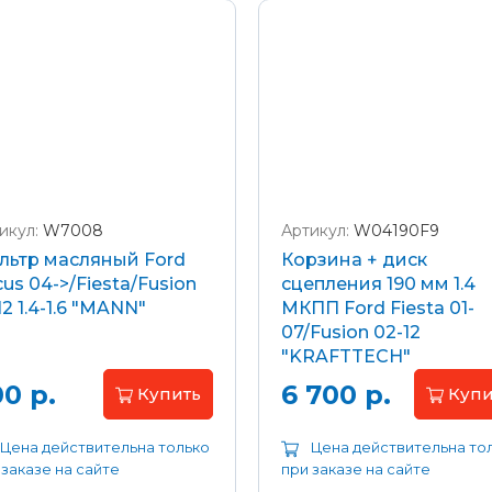
икул:
W7008
Артикул:
W04190F9
льтр масляный Ford
Корзина + диск
us 04->/Fiesta/Fusion
сцепления 190 мм 1.4
12 1.4-1.6 "MANN"
МКПП Ford Fiesta 01-
07/Fusion 02-12
"KRAFTTECH"
0 р.
6 700 р.
Купить
Купи
Цена действительна только
Цена действительна то
 заказе на сайте
при заказе на сайте