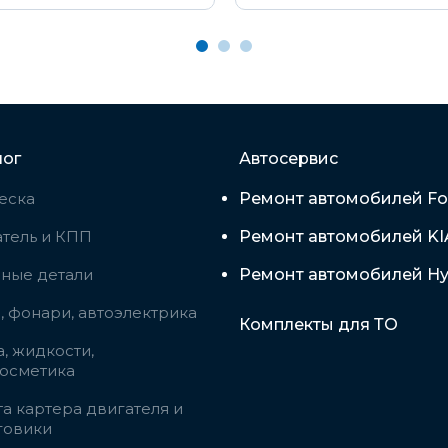
лог
Автосервис
еска
Ремонт автомобилей Fo
тель и КПП
Ремонт автомобилей KI
вные детали
Ремонт автомобилей Hy
 фонари, автоэлектрика
Комплекты для ТО
, жидкости,
косметика
а картера двигателя и
говики