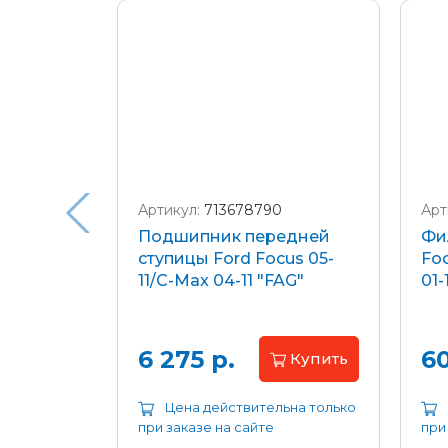
Подробнее о доставке и оплате
Артикул:
713678790
Арт
я
Подшипник передней
Фи
еля)
ступицы Ford Focus 05-
Foc
/C-Max
11/C-Max 04-11 "FAG"
01-
.8-2.0
апросу
6 275 р.
60
Купить
ьна только
Цена действительна только
при заказе на сайте
при