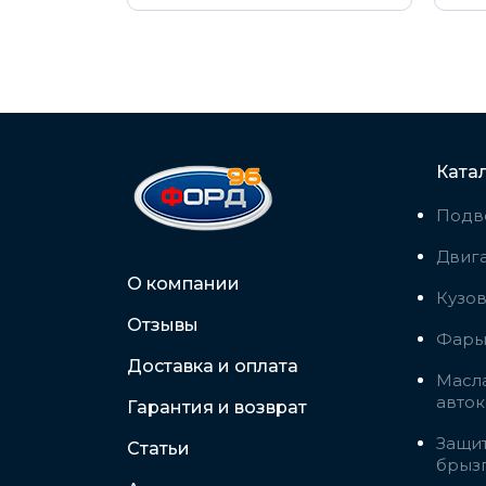
Ката
Подв
Двига
О компании
Кузо
Отзывы
Фары,
Доставка и оплата
Масла
авто
Гарантия и возврат
Защит
Статьи
брыз