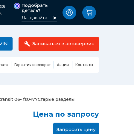
Подобрать
-23
деталь?
8
Да, давайте
VIN
Записаться в автосервис
лата
Гарантия и возврат
Акции
Контакты
Масла,
узовные
жидкости,
етали
автокосметика
Ремонт или замена бензонасоса
ansit 06- fs0477
Старые разделы
сть кузова
Автомобильная эмаль
Замена ремня ГРМ
Цена по запросу
Жидкость ГУР
Замена жидкости ГУР
ь кузова и
Жидкость для омывания
Замена тормозной жидкости
стекол
Запросить цену