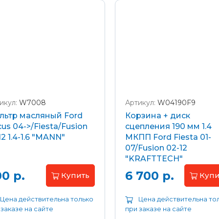
икул:
W7008
Артикул:
W04190F9
льтр масляный Ford
Корзина + диск
us 04->/Fiesta/Fusion
сцепления 190 мм 1.4
12 1.4-1.6 "MANN"
МКПП Ford Fiesta 01-
07/Fusion 02-12
"KRAFTTECH"
0 р.
6 700 р.
Купить
Купи
Цена действительна только
Цена действительна то
 заказе на сайте
при заказе на сайте