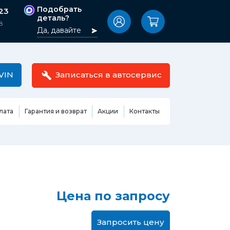
Подобрать
-23
деталь?
8
Да, давайте
VIN
Записаться в автосервис
лата
Гарантия и возврат
Акции
Контакты
Масла,
узовные
жидкости,
етали
автокосметика
Ремонт или замена бензонасоса
сть кузова
Автомобильная эмаль
Замена ремня ГРМ
Цена по запросу
Жидкость ГУР
Замена жидкости ГУР
ь кузова и
Жидкость для омывания
Замена тормозной жидкости
стекол
Запросить цену