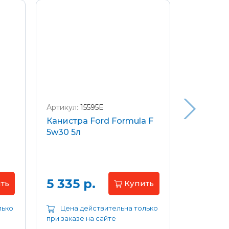
Артикул:
15595E
Артикул:
W
Канистра Ford Formula F
Щетки с
5w30 5л
передние
Focus 04
Цена 
5 335 р.
ть
Купить
лько
Цена действительна только
Цена д
при заказе на сайте
при заказе