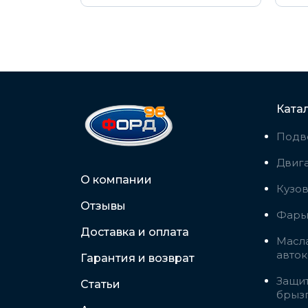
Ката
Подв
Двига
О компании
Кузо
Отзывы
Фары,
Доставка и оплата
Масла
авто
Гарантия и возврат
Защит
Статьи
брыз