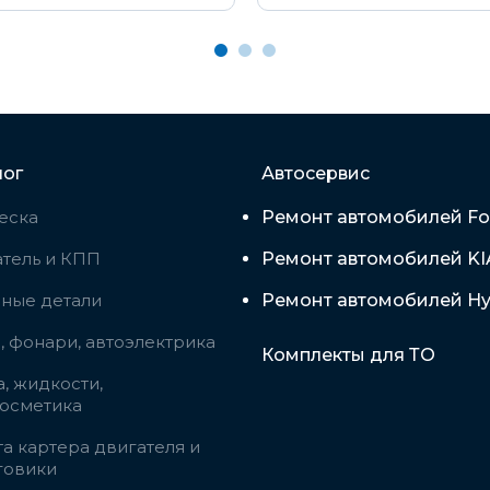
лог
Автосервис
еска
Ремонт автомобилей Fo
тель и КПП
Ремонт автомобилей KI
вные детали
Ремонт автомобилей Hy
 фонари, автоэлектрика
Комплекты для ТО
, жидкости,
косметика
а картера двигателя и
говики