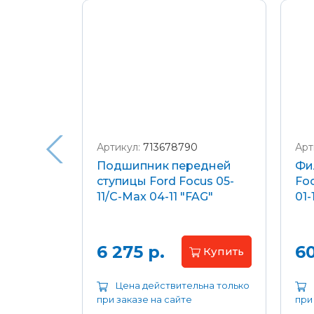
Подробнее о доставке и оплате
Артикул:
713678790
Арт
я
Подшипник передней
Фи
еля)
ступицы Ford Focus 05-
Foc
/C-Max
11/C-Max 04-11 "FAG"
01-
.8-2.0
апросу
6 275 р.
60
Купить
ьна только
Цена действительна только
при заказе на сайте
при