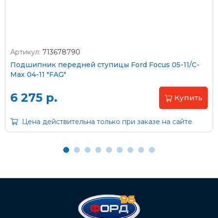
Артикул:
713678790
Оплата наличными
Подшипник передней ступицы Ford Focus 05-11/C-
Max 04-11 "FAG"
Пластиковыми картами
Visa/MasterCard (без комиссии)
6 275 р.
Купить
Через банк
Цена действительна только при заказе на сайте
С помощью карты рассрочки Халва
С Вашего расчетного счета
На карту Сбербанка:
2202 2032 0805 1187