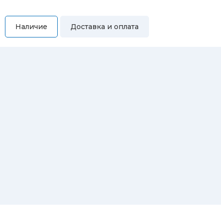
Наличие
Доставка и оплата
Самовывоз
Вы можете самостоятельно забрать купленный товар по
адресам:
Магазин Восточная, 46
Магазин Репина, 107
Автосервис/магазин Черепанова, 23
Автосервис/магазин 8 марта, 209/2