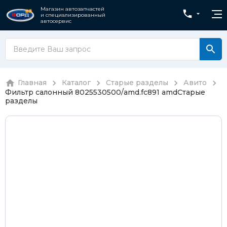
Магазин автозапчастей
и специализированный
автосервис
Главная
Каталог
Старые разделы
Авито
Фильтр салонный 8025530500/amd.fc891 amd
Старые
разделы