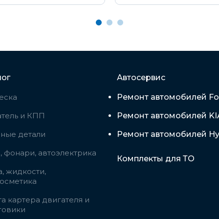
лог
Автосервис
еска
Ремонт автомобилей Fo
тель и КПП
Ремонт автомобилей KI
вные детали
Ремонт автомобилей Hy
 фонари, автоэлектрика
Комплекты для ТО
, жидкости,
косметика
а картера двигателя и
говики