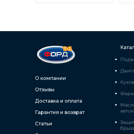
Ката
Подв
Двига
О компании
Кузо
Отзывы
Фары,
Доставка и оплата
Масла
авто
Гарантия и возврат
Защит
Статьи
брыз