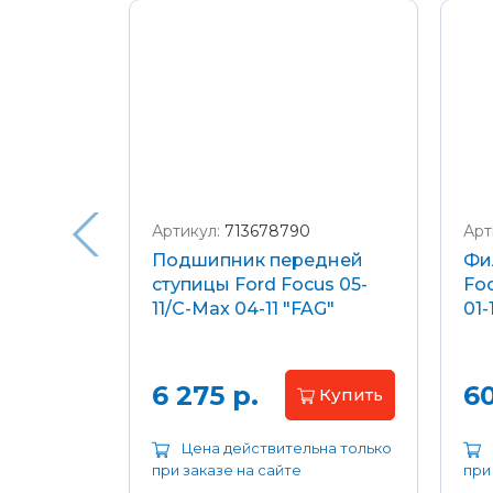
Подробнее о доставке и оплате
Артикул:
713678790
Арт
я
Подшипник передней
Фи
еля)
ступицы Ford Focus 05-
Foc
/C-Max
11/C-Max 04-11 "FAG"
01-
.8-2.0
апросу
6 275 р.
60
Купить
ьна только
Цена действительна только
при заказе на сайте
при