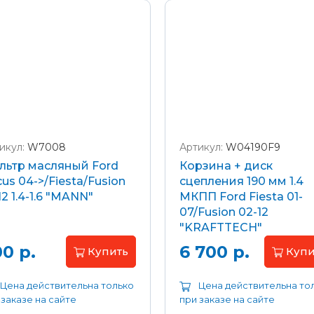
икул:
W7008
Артикул:
W04190F9
льтр масляный Ford
Корзина + диск
us 04->/Fiesta/Fusion
сцепления 190 мм 1.4
12 1.4-1.6 "MANN"
МКПП Ford Fiesta 01-
07/Fusion 02-12
"KRAFTTECH"
0 р.
6 700 р.
Купить
Купи
Цена действительна только
Цена действительна то
 заказе на сайте
при заказе на сайте