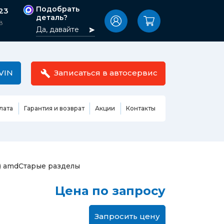
Подобрать
-23
деталь?
8
Да, давайте
VIN
Записаться в автосервис
лата
Гарантия и возврат
Акции
Контакты
Масла,
узовные
жидкости,
етали
автокосметика
Ремонт или замена бензонасоса
) amd
Старые разделы
сть кузова
Автомобильная эмаль
Замена ремня ГРМ
Цена по запросу
Жидкость ГУР
Замена жидкости ГУР
ь кузова и
Жидкость для омывания
Замена тормозной жидкости
стекол
Запросить цену