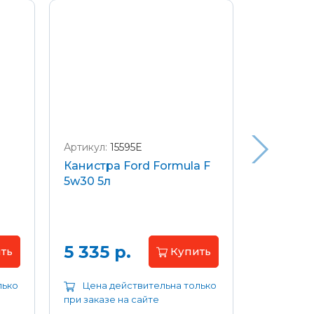
Артикул:
15595E
Артикул:
W
Канистра Ford Formula F
Щетки с
5w30 5л
передние
Focus 04
Цена 
5 335 р.
ть
Купить
лько
Цена действительна только
Цена д
при заказе на сайте
при заказе