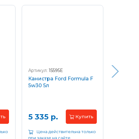
Артикул:
15595E
Артикул:
W
Канистра Ford Formula F
Щетки с
5w30 5л
передние
Focus 04
Цена 
5 335 р.
ть
Купить
лько
Цена действительна только
Цена д
при заказе на сайте
при заказе