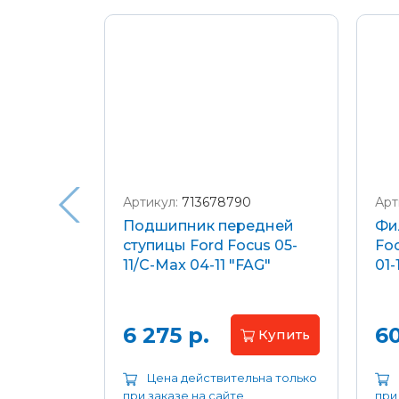
Подробнее о доставке и оплате
Артикул:
713678790
Арт
я
Подшипник передней
Фи
еля)
ступицы Ford Focus 05-
Foc
/C-Max
11/C-Max 04-11 "FAG"
01-
.8-2.0
апросу
6 275 р.
60
Купить
ьна только
Цена действительна только
при заказе на сайте
при