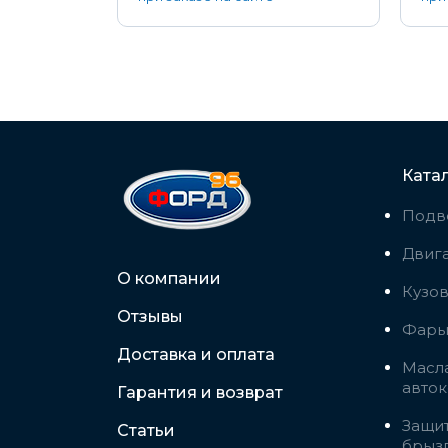
Ката
Подв
Двига
О компании
Кузо
Отзывы
Фары,
Доставка и оплата
Масла
авто
Гарантия и возврат
Защит
Статьи
брыз