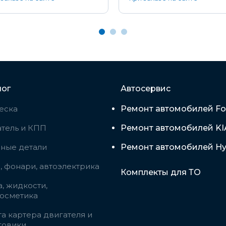
лог
Автосервис
еска
Ремонт автомобилей Fo
тель и КПП
Ремонт автомобилей KI
вные детали
Ремонт автомобилей Hy
 фонари, автоэлектрика
Комплекты для ТО
, жидкости,
косметика
а картера двигателя и
говики