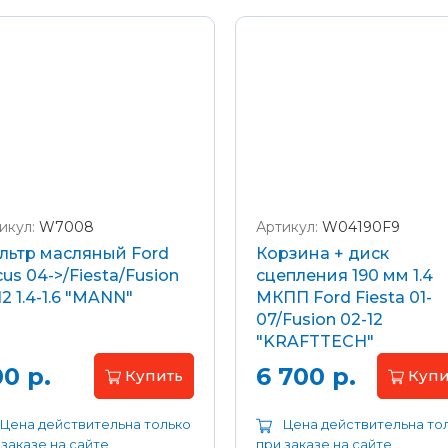
икул:
W7008
Артикул:
W04190F9
льтр масляный Ford
Корзина + диск
us 04->/Fiesta/Fusion
сцепления 190 мм 1.4
12 1.4-1.6 "MANN"
МКПП Ford Fiesta 01-
07/Fusion 02-12
"KRAFTTECH"
0 р.
6 700 р.
Купить
Купи
Цена действительна только
Цена действительна то
 заказе на сайте
при заказе на сайте