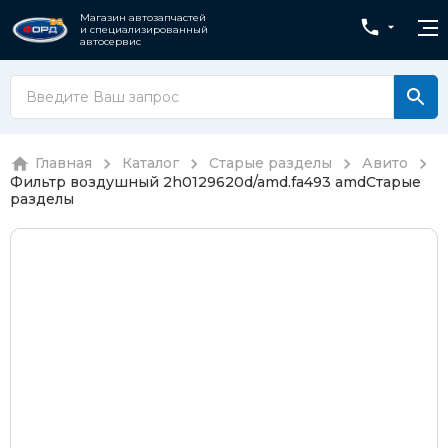
Магазин автозапчастей
и специализированный
автосервис
Главная
Каталог
Старые разделы
Авито
Фильтр воздушный 2h0129620d/amd.fa493 amd
Старые
разделы