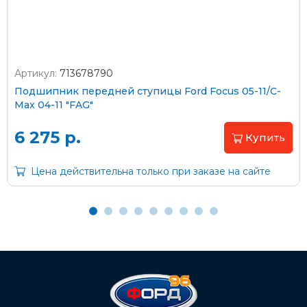
Артикул:
713678790
Оплата наличными
Подшипник передней ступицы Ford Focus 05-11/C-
Max 04-11 "FAG"
Пластиковыми картами
Visa/MasterCard (без комиссии)
6 275 р.
Купить
Через банк
Цена действительна только при заказе на сайте
С помощью карты рассрочки Халва
С Вашего расчетного счета
На карту Сбербанка:
2202 2032 0805 1187