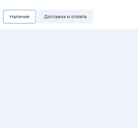
Наличие
Доставка и оплата
Самовывоз
Вы можете самостоятельно забрать купленный товар по
адресам:
Магазин Восточная, 46
Магазин Репина, 107
Автосервис/магазин Черепанова, 23
Автосервис/магазин 8 марта, 209/2