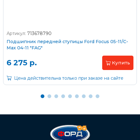
Артикул:
713678790
Оплата наличными
Подшипник передней ступицы Ford Focus 05-11/C-
Max 04-11 "FAG"
Пластиковыми картами
Visa/MasterCard (без комиссии)
6 275 р.
Купить
Через банк
Цена действительна только при заказе на сайте
С помощью карты рассрочки Халва
С Вашего расчетного счета
На карту Сбербанка:
2202 2032 0805 1187