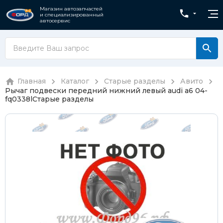
Магазин автозапчастей
и специализированный
автосервис
Главная
Каталог
Старые разделы
Авито
Рычаг подвески передний нижний левый audi a6 04-
fq0338l
Старые разделы