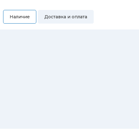
Наличие
Доставка и оплата
Самовывоз
Вы можете самостоятельно забрать купленный товар по
адресам:
Магазин Восточная, 46
Магазин Репина, 107
Автосервис/магазин Черепанова, 23
Автосервис/магазин 8 марта, 209/2