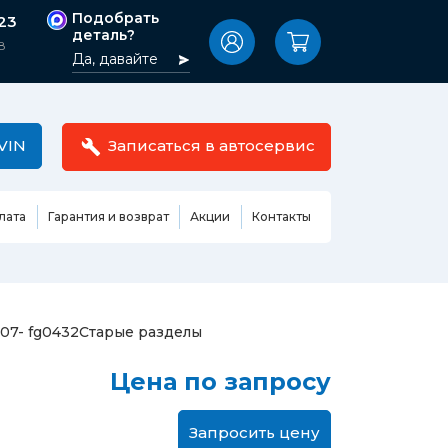
Подобрать
-23
деталь?
8
Да, давайте
VIN
Записаться в автосервис
лата
Гарантия и возврат
Акции
Контакты
Масла,
узовные
жидкости,
етали
автокосметика
Ремонт или замена бензонасоса
 07- fg0432
Старые разделы
сть кузова
Автомобильная эмаль
Замена ремня ГРМ
Цена по запросу
Жидкость ГУР
Замена жидкости ГУР
ь кузова и
Жидкость для омывания
Замена тормозной жидкости
стекол
Запросить цену