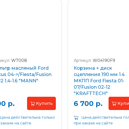
икул:
W7008
Артикул:
W04190F9
льтр масляный Ford
Корзина + диск
us 04->/Fiesta/Fusion
сцепления 190 мм 1.4
12 1.4-1.6 "MANN"
МКПП Ford Fiesta 01-
07/Fusion 02-12
"KRAFTTECH"
0 р.
6 700 р.
Купить
Купи
Цена действительна только
Цена действительна то
 заказе на сайте
при заказе на сайте