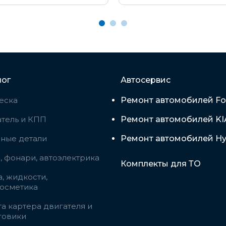
лог
Автосервис
еска
Ремонт автомобилей Fo
тель и КПП
Ремонт автомобилей KI
вные детали
Ремонт автомобилей Hy
 фонари, автоэлектрика
Комплекты для ТО
, жидкости,
косметика
а картера двигателя и
говики