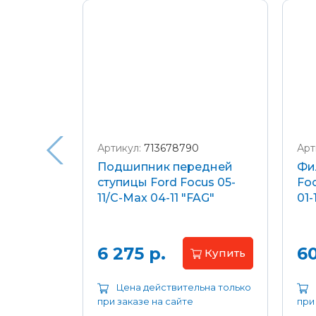
Подробнее о доставке и оплате
Артикул:
713678790
Арт
я
Подшипник передней
Фи
еля)
ступицы Ford Focus 05-
Foc
/C-Max
11/C-Max 04-11 "FAG"
01-
.8-2.0
апросу
6 275 р.
60
Купить
ьна только
Цена действительна только
при заказе на сайте
при