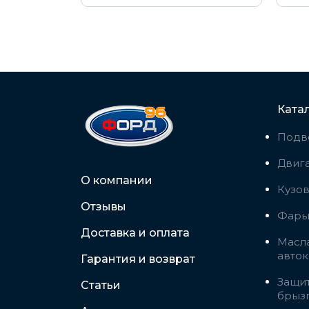
Ката
Подв
Двига
О компании
Кузо
Отзывы
Фары,
Доставка и оплата
Масла
авто
Гарантия и возврат
Защит
Статьи
брыз