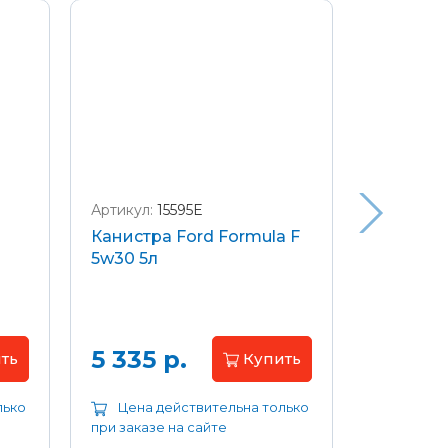
Артикул:
15595E
Артикул:
W
Канистра Ford Formula F
Щетки с
5w30 5л
передние
Focus 04
Цена 
5 335 р.
ть
Купить
лько
Цена действительна только
Цена д
при заказе на сайте
при заказе