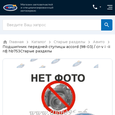
Магазин автозапчастей
и специализированный
автосервис
Главная
Каталог
Старые разделы
Авито
Подшипник передней ступицы accord (98-03) / cr-v i -ii
rd) hb753
Старые разделы