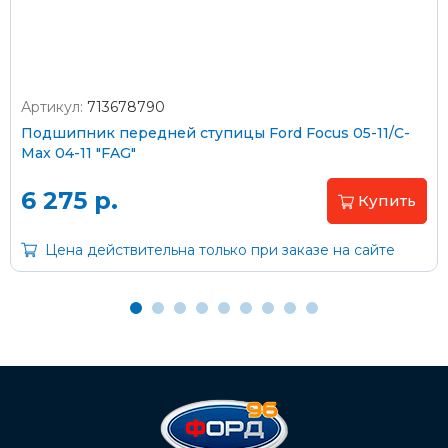
Артикул:
713678790
Оплата наличными
Подшипник передней ступицы Ford Focus 05-11/C-
Max 04-11 "FAG"
Пластиковыми картами
Visa/MasterCard (без комиссии)
6 275 р.
Купить
Через банк
Цена действительна только при заказе на сайте
С помощью карты рассрочки Халва
С Вашего расчетного счета
На карту Сбербанка:
2202 2032 0805 1187