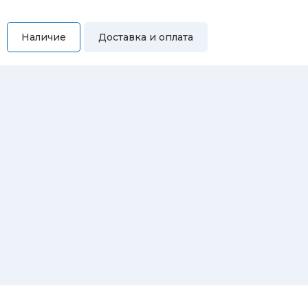
Наличие
Доставка и оплата
Самовывоз
Вы можете самостоятельно забрать купленный товар по
адресам:
Магазин Восточная, 46
Магазин Репина, 107
Автосервис/магазин Черепанова, 23
Автосервис/магазин 8 марта, 209/2