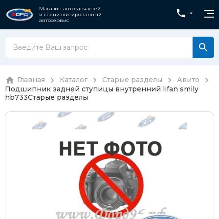
Магазин автозапчастей
и специализированный
автосервис
Главная
Каталог
Старые разделы
Авито
Подшипник задней ступицы внутренний lifan smily
hb733
Старые разделы