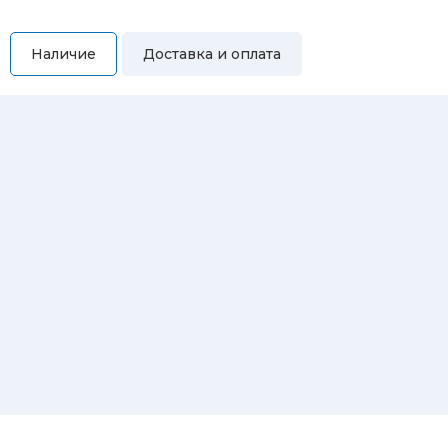
Наличие
Доставка и оплата
Самовывоз
Вы можете самостоятельно забрать купленный товар по
адресам:
Магазин Восточная, 46
Магазин Репина, 107
Автосервис/магазин Черепанова, 23
Автосервис/магазин 8 марта, 209/2