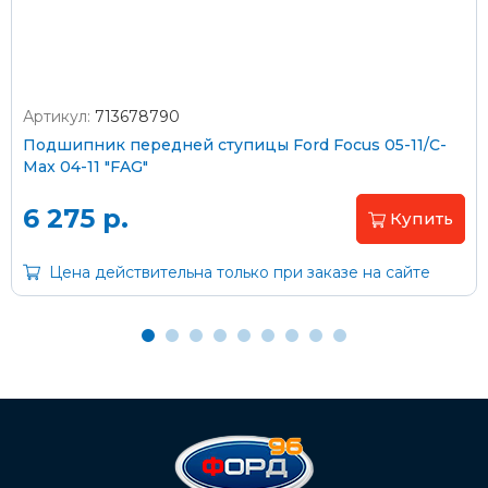
Артикул:
713678790
Оплата наличными
Подшипник передней ступицы Ford Focus 05-11/C-
Max 04-11 "FAG"
Пластиковыми картами
Visa/MasterCard (без комиссии)
6 275 р.
Купить
Через банк
Цена действительна только при заказе на сайте
С помощью карты рассрочки Халва
С Вашего расчетного счета
На карту Сбербанка:
2202 2032 0805 1187