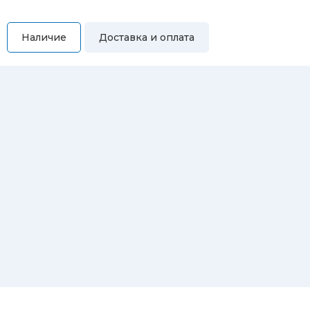
Наличие
Доставка и оплата
Самовывоз
Вы можете самостоятельно забрать купленный товар по
адресам:
Магазин Восточная, 46
Магазин Репина, 107
Автосервис/магазин Черепанова, 23
Автосервис/магазин 8 марта, 209/2