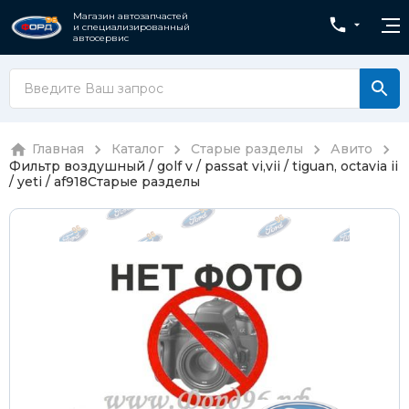
Магазин автозапчастей
и специализированный
автосервис
Главная
Каталог
Старые разделы
Авито
Фильтр воздушный / golf v / passat vi,vii / tiguan, octavia ii
/ yeti / af918
Старые разделы