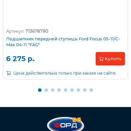
Артикул:
713678790
Оплата наличными
Подшипник передней ступицы Ford Focus 05-11/C-
Max 04-11 "FAG"
Пластиковыми картами
Visa/MasterCard (без комиссии)
6 275 р.
Купить
Через банк
Цена действительна только при заказе на сайте
С помощью карты рассрочки Халва
С Вашего расчетного счета
На карту Сбербанка:
2202 2032 0805 1187