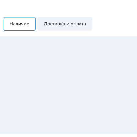
Наличие
Доставка и оплата
Самовывоз
Вы можете самостоятельно забрать купленный товар по
адресам:
Магазин Восточная, 46
Магазин Репина, 107
Автосервис/магазин Черепанова, 23
Автосервис/магазин 8 марта, 209/2