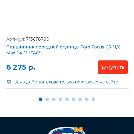
согласно тарифам транспортной компании
Артикул:
713678790
Оплата наличными
Подшипник передней ступицы Ford Focus 05-11/C-
Max 04-11 "FAG"
Пластиковыми картами
Visa/MasterCard (без комиссии)
6 275 р.
Купить
Через банк
Цена действительна только при заказе на сайте
С помощью карты рассрочки Халва
С Вашего расчетного счета
На карту Сбербанка: