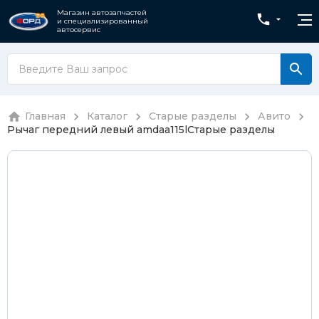
Магазин автозапчастей
и специализированный
автосервис
Главная
Каталог
Старые разделы
Авито
Рычаг передний левый amdaa115l
Старые разделы