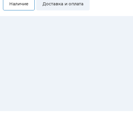
Наличие
Доставка и оплата
Самовывоз
Вы можете самостоятельно забрать купленный товар по
адресам:
Магазин Восточная, 46
Магазин Репина, 107
Автосервис/магазин Черепанова, 23
Автосервис/магазин 8 марта, 209/2