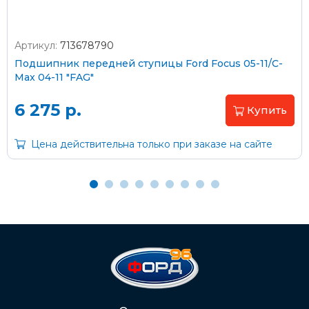
Артикул:
713678790
Оплата наличными
Подшипник передней ступицы Ford Focus 05-11/C-
Max 04-11 "FAG"
Пластиковыми картами
Visa/MasterCard (без комиссии)
6 275 р.
Купить
Через банк
Цена действительна только при заказе на сайте
С помощью карты рассрочки Халва
С Вашего расчетного счета
На карту Сбербанка:
2202 2032 0805 1187
Через Интернет-банк