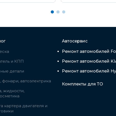
лог
Автосервис
еска
Ремонт автомобилей Fo
тель и КПП
Ремонт автомобилей KI
вные детали
Ремонт автомобилей Hy
 фонари, автоэлектрика
Комплекты для ТО
, жидкости,
косметика
а картера двигателя и
говики