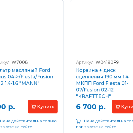
икул:
W7008
Артикул:
W04190F9
льтр масляный Ford
Корзина + диск
us 04->/Fiesta/Fusion
сцепления 190 мм 1.4
12 1.4-1.6 "MANN"
МКПП Ford Fiesta 01-
07/Fusion 02-12
"KRAFTTECH"
0 р.
6 700 р.
Купить
Купи
Цена действительна только
Цена действительна то
 заказе на сайте
при заказе на сайте