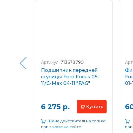
Подробнее о доставке и оплате
Артикул:
713678790
Арт
я
Подшипник передней
Фи
еля)
ступицы Ford Focus 05-
Foc
/C-Max
11/C-Max 04-11 "FAG"
01-
.8-2.0
апросу
6 275 р.
60
Купить
ьна только
Цена действительна только
при заказе на сайте
при