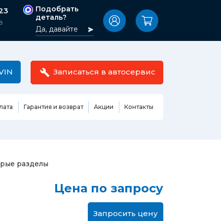
Подобрать
-23
деталь?
8
Да, давайте
VIN
Записаться в автосервис
лата
Гарантия и возврат
Акции
Контакты
Масла,
узовные
жидкости,
етали
автокосметика
Ремонт или замена бензонасоса
арые разделы
сть кузова
Автомобильная эмаль
Замена ремня ГРМ
Цена по запросу
Жидкость ГУР
Замена жидкости ГУР
ь кузова и
Жидкость для омывания
Замена тормозной жидкости
стекол
Запросить цену