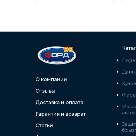
Ката
Подв
Двига
О компании
Кузо
Отзывы
Фары,
Доставка и оплата
Масла
авто
Гарантия и возврат
Защит
Статьи
брыз