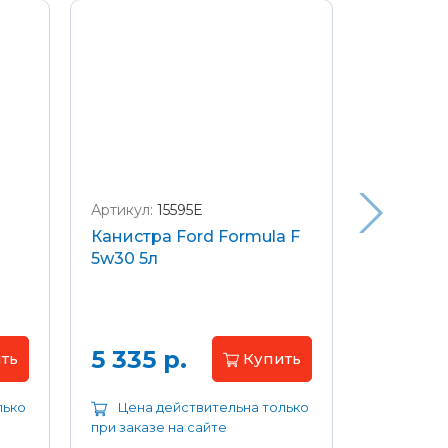
Артикул:
15595E
Артикул:
W
Канистра Ford Formula F
Щетки с
5w30 5л
передние
Focus 04
Цена 
5 335 р.
ть
Купить
лько
Цена действительна только
Цена д
при заказе на сайте
при заказе