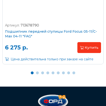
Артикул:
713678790
Оплата наличными
Подшипник передней ступицы Ford Focus 05-11/C-
Max 04-11 "FAG"
Пластиковыми картами
Visa/MasterCard (без комиссии)
6 275 р.
Купить
Через банк
Цена действительна только при заказе на сайте
С помощью карты рассрочки Халва
С Вашего расчетного счета
На карту Сбербанка:
2202 2032 0805 1187