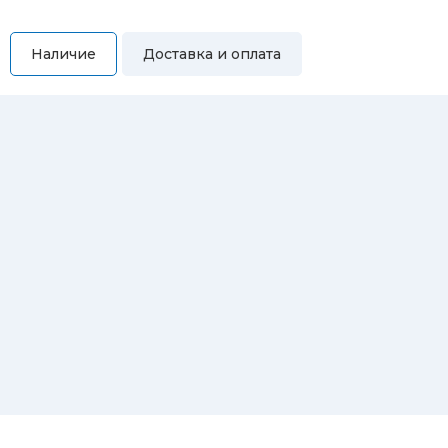
Наличие
Доставка и оплата
Самовывоз
Вы можете самостоятельно забрать купленный товар по
адресам:
Магазин Восточная, 46
Магазин Репина, 107
Автосервис/магазин Черепанова, 23
Автосервис/магазин 8 марта, 209/2