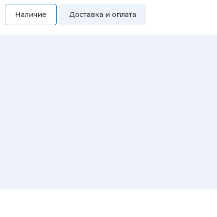
Наличие
Доставка и оплата
Самовывоз
Вы можете самостоятельно забрать купленный товар по
адресам:
Магазин Восточная, 46
Магазин Репина, 107
Автосервис/магазин Черепанова, 23
Автосервис/магазин 8 марта, 209/2