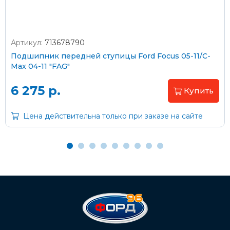
Артикул:
713678790
Оплата наличными
Подшипник передней ступицы Ford Focus 05-11/C-
Max 04-11 "FAG"
Пластиковыми картами
Visa/MasterCard (без комиссии)
6 275 р.
Купить
Через банк
Цена действительна только при заказе на сайте
С помощью карты рассрочки Халва
С Вашего расчетного счета
На карту Сбербанка:
2202 2032 0805 1187