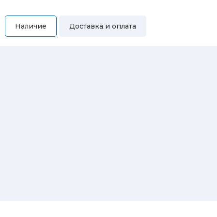
Наличие
Доставка и оплата
Самовывоз
Вы можете самостоятельно забрать купленный товар по
адресам:
Магазин Восточная, 46
Магазин Репина, 107
Автосервис/магазин Черепанова, 23
Автосервис/магазин 8 марта, 209/2