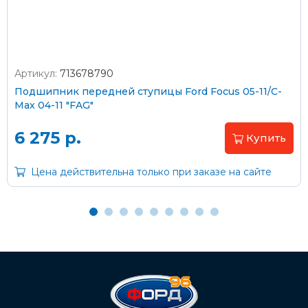
Артикул:
713678790
Оплата наличными
Подшипник передней ступицы Ford Focus 05-11/C-
Max 04-11 "FAG"
Пластиковыми картами
Visa/MasterCard (без комиссии)
6 275 р.
Купить
Через банк
Цена действительна только при заказе на сайте
С помощью карты рассрочки Халва
С Вашего расчетного счета
На карту Сбербанка:
2202 2032 0805 1187