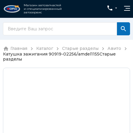
Магазин автозапчастей
и специализированный
автосервис
Главная
Каталог
Старые разделы
Авито
Катушка зажигания 90919-02256/amdel1155
Старые
разделы