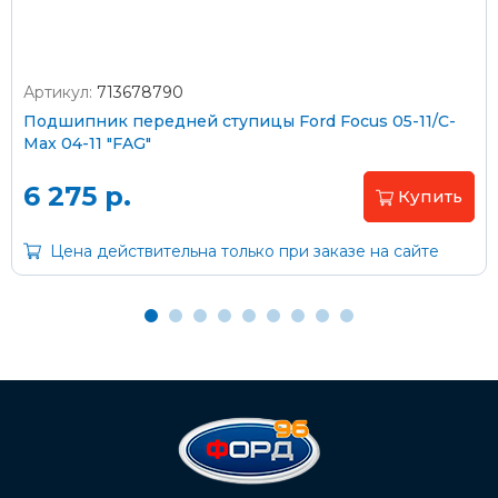
Артикул:
713678790
Оплата наличными
Подшипник передней ступицы Ford Focus 05-11/C-
Max 04-11 "FAG"
Пластиковыми картами
Visa/MasterCard (без комиссии)
6 275 р.
Купить
Через банк
Цена действительна только при заказе на сайте
С помощью карты рассрочки Халва
С Вашего расчетного счета
На карту Сбербанка:
2202 2032 0805 1187