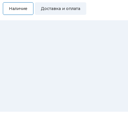
Наличие
Доставка и оплата
Самовывоз
Вы можете самостоятельно забрать купленный товар по
адресам:
Магазин Восточная, 46
Магазин Репина, 107
Автосервис/магазин Черепанова, 23
Автосервис/магазин 8 марта, 209/2