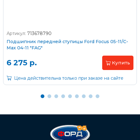
Артикул:
713678790
Оплата наличными
Подшипник передней ступицы Ford Focus 05-11/C-
Max 04-11 "FAG"
Пластиковыми картами
Visa/MasterCard (без комиссии)
6 275 р.
Купить
Через банк
Цена действительна только при заказе на сайте
С помощью карты рассрочки Халва
С Вашего расчетного счета
На карту Сбербанка:
2202 2032 0805 1187