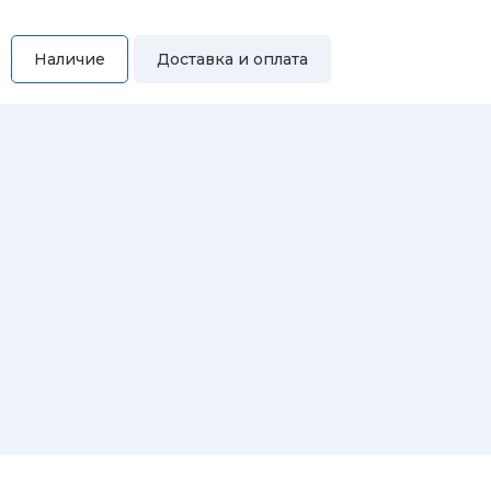
Наличие
Доставка и оплата
Самовывоз
Вы можете самостоятельно забрать купленный товар по
адресам:
Магазин Восточная, 46
Магазин Репина, 107
Автосервис/магазин Черепанова, 23
Автосервис/магазин 8 марта, 209/2