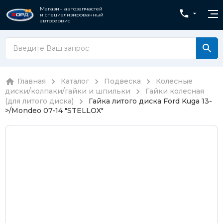
Магазин автозапчастей
и специализированный
автосервис
Главная
Каталог
Подвеска
Колесные
диски/колпаки/гайки и шпильки
Гайки колесная
(для литого диска)
Гайка литого диска Ford Kuga 13-
>/Mondeo 07-14 "STELLOX"