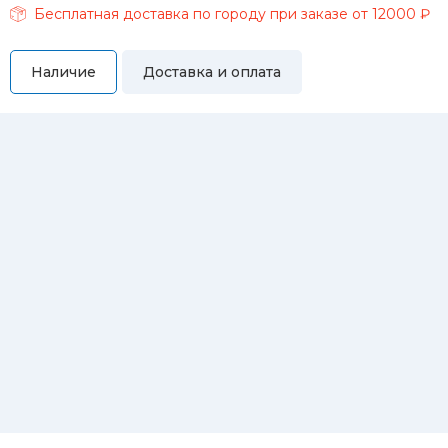
Бесплатная доставка по городу при заказе от 12000 ₽
Наличие
Доставка и оплата
Самовывоз
Вы можете самостоятельно забрать купленный товар по
адресам:
Магазин Восточная, 46
Магазин Репина, 107
Автосервис/магазин Черепанова, 23
Автосервис/магазин 8 марта, 209/2