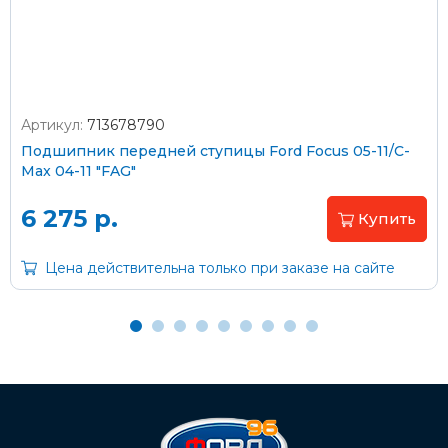
Артикул:
713678790
Оплата наличными
Подшипник передней ступицы Ford Focus 05-11/C-
Max 04-11 "FAG"
Пластиковыми картами
Visa/MasterCard (без комиссии)
6 275 р.
Купить
Через банк
Цена действительна только при заказе на сайте
С помощью карты рассрочки Халва
С Вашего расчетного счета
На карту Сбербанка:
2202 2032 0805 1187