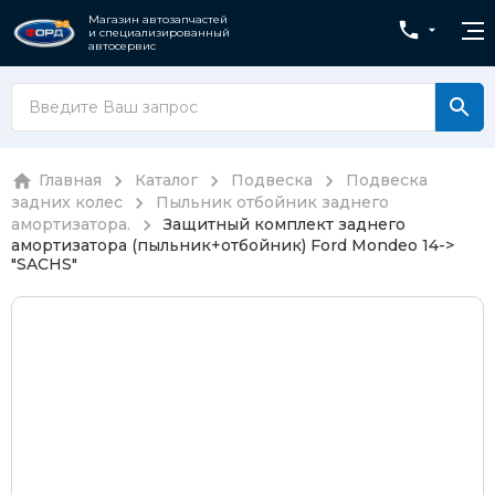
Магазин автозапчастей
и специализированный
автосервис
Главная
Каталог
Подвеска
Подвеска
задних колес
Пыльник отбойник заднего
амортизатора.
Защитный комплект заднего
амортизатора (пыльник+отбойник) Ford Mondeo 14->
"SACHS"