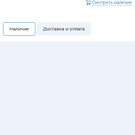
Смотреть наличие
Наличие
Доставка и оплата
Самовывоз
Вы можете самостоятельно забрать купленный товар по
адресам:
Магазин Восточная, 46
Магазин Репина, 107
Автосервис/магазин Черепанова, 23