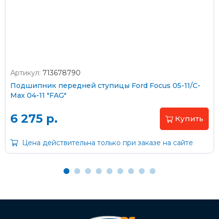
Стоимость доставки через транспортную компанию –
согласно тарифам транспортной компании
Артикул:
713678790
Оплата наличными
Подшипник передней ступицы Ford Focus 05-11/C-
Max 04-11 "FAG"
Пластиковыми картами
Visa/MasterCard (без комиссии)
6 275 р.
Купить
Через банк
Цена действительна только при заказе на сайте
С помощью карты рассрочки Халва
С Вашего расчетного счета