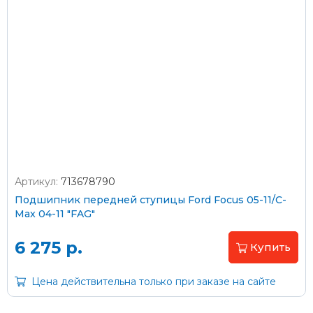
Оплата наличными
Пластиковыми картами
Visa/MasterCard (без комиссии)
Через банк
Артикул:
713678790
Подшипник передней ступицы Ford Focus 05-11/C-
С помощью карты рассрочки Халва
Max 04-11 "FAG"
6 275 р.
С Вашего расчетного счета
Купить
Цена действительна только при заказе на сайте
На карту Сбербанка:
2202 2032 0805 1187