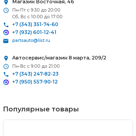
Магазин Восточная, 46
Пн-Пт с 9:30 до 20:00
Сб, Вс с 10:00 до 17:00
Курьерская доставка
+7 (343) 351-74-60
+7 (932) 601-12-41
По Екатеринбургу при заказе от 9 000 ₽ –
бесплатно
partsauto@list.ru
При заказе до 9 000 ₽ –
420 ₽
Доставка в удаленные районы (Березовский, Горный
Автосервис/магазин 8 марта, 209/2
Щит, Кольцово, Большой Исток, Исток, Химмаш,
Пн-Вс с 9:00 до 21:00
Верхняя Пышма, Арамиль, Шувакиш) –
650 ₽
+7 (343) 247-82-23
+7 (950) 557-90-12
Почтой России или транспортной компанией
Популярные товары
Стоимость доставки Почтой России –
от 500 ₽
Стоимость доставки через транспортную компанию –
согласно тарифам транспортной компании