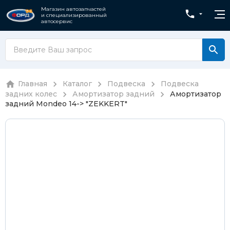
Магазин автозапчастей
и специализированный
автосервис
Главная
Каталог
Подвеска
Подвеска
задних колес
Амортизатор задний
Амортизатор
задний Mondeo 14-> "ZEKKERT"