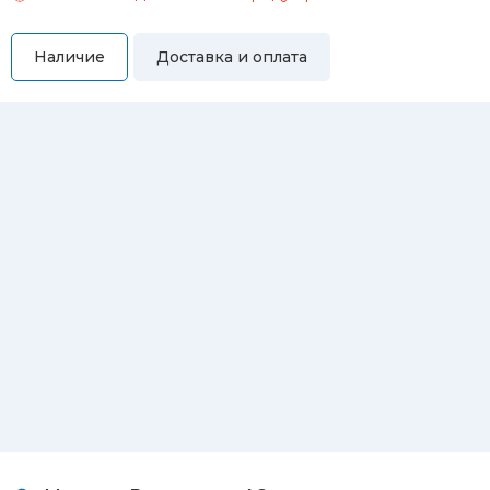
Наличие
Доставка и оплата
Самовывоз
Вы можете самостоятельно забрать купленный товар по
адресам:
Магазин Восточная, 46
Магазин Репина, 107
Автосервис/магазин Черепанова, 23
Автосервис/магазин 8 марта, 209/2