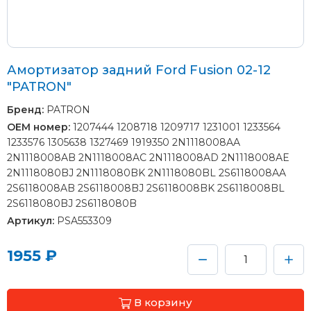
Амортизатор задний Ford Fusion 02-12
"PATRON"
Бренд:
PATRON
OEM номер:
1207444 1208718 1209717 1231001 1233564
1233576 1305638 1327469 1919350 2N1118008AA
2N1118008AB 2N1118008AC 2N1118008AD 2N1118008AE
2N1118080BJ 2N1118080BK 2N1118080BL 2S6118008AA
2S6118008AB 2S6118008BJ 2S6118008BK 2S6118008BL
2S6118080BJ 2S6118080B
Артикул:
PSA553309
1955 ₽
В корзину