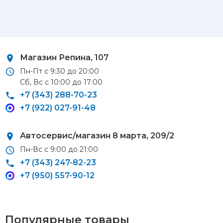
Магазин Репина, 107
Автосервис/магазин Черепанова, 23
Автосервис/магазин 8 марта, 209/2
Магазин Репина, 107
Пн-Пт с 9:30 до 20:00
Сб, Вс с 10:00 до 17:00
Курьерская доставка
+7 (343) 288-70-23
+7 (922) 027-91-48
По Екатеринбургу при заказе от 9 000 ₽ –
бесплатно
При заказе до 9 000 ₽ –
420 ₽
Автосервис/магазин 8 марта, 209/2
Доставка в удаленные районы (Березовский, Горный
Пн-Вс с 9:00 до 21:00
Щит, Кольцово, Большой Исток, Исток, Химмаш,
+7 (343) 247-82-23
Верхняя Пышма, Арамиль, Шувакиш) –
650 ₽
+7 (950) 557-90-12
Популярные товары
Почтой России или транспортной компанией