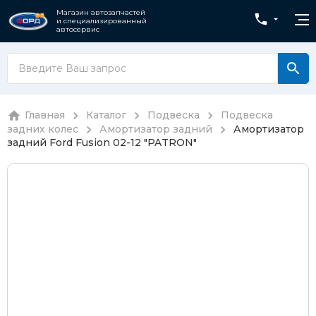
Магазин автозапчастей
и специализированный
автосервис
Главная
Каталог
Подвеска
Подвеска
задних колес
Амортизатор задний
Амортизатор
задний Ford Fusion 02-12 "PATRON"