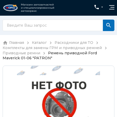
Магазин автозапчастей
и специализированный
автосервис
Главная
Каталог
Расходники для ТО
Комплекты для замены ГРМ и приводных ремней
Приводные ремни
Ремень приводной Ford
Maverick 01-06 "PATRON"