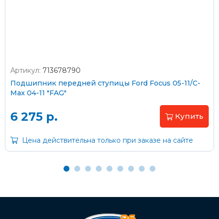
Оплата наличными
Артикул:
713678790
Подшипник передней ступицы Ford Focus 05-11/C-
Пластиковыми картами
Max 04-11 "FAG"
Visa/MasterCard (без комиссии)
6 275 р.
Купить
Через банк
Цена действительна только при заказе на сайте
С помощью карты рассрочки Халва
С Вашего расчетного счета
На карту Сбербанка:
2202 2032 0805 1187