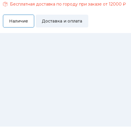
Бесплатная доставка по городу при заказе от 12000 ₽
Наличие
Доставка и оплата
Самовывоз
Вы можете самостоятельно забрать купленный товар по
адресам:
Магазин Восточная, 46
Магазин Репина, 107
Автосервис/магазин Черепанова, 23
Автосервис/магазин 8 марта, 209/2