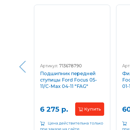
Подробнее о доставке и оплате
Артикул:
713678790
Арт
я
Подшипник передней
Фи
еля)
ступицы Ford Focus 05-
Foc
/C-Max
11/C-Max 04-11 "FAG"
01-
.8-2.0
апросу
6 275 р.
60
Купить
ьна только
Цена действительна только
при заказе на сайте
при