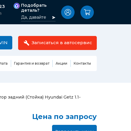
Подобрать
-23
деталь?
8
Да, давайте
VIN
Записаться в автосервис
лата
Гарантия и возврат
Акции
Контакты
Масла,
узовные
жидкости,
етали
автокосметика
Ремонт или замена бензонасоса
ор задний (Стойка) Hyundai Getz 1.1-
сть кузова
Автомобильная эмаль
Замена ремня ГРМ
Жидкость ГУР
Замена жидкости ГУР
ь кузова и
Цена по запросу
Жидкость для омывания
Замена тормозной жидкости
стекол