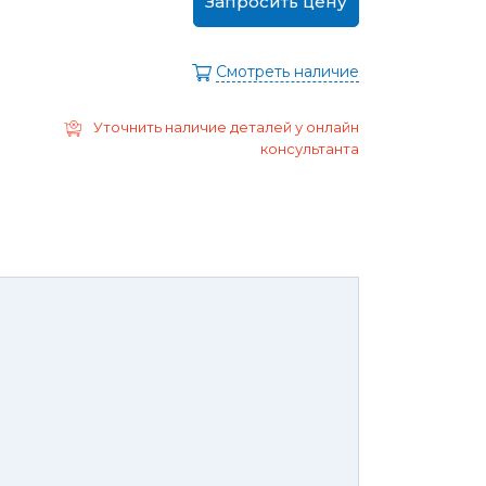
Запросить цену
ра
Моторные масла
дние/
Охлаждающая жидкость
ажного
Смотреть наличие
Тормозная жидкость
Ремонт Форд Puma
Перейти в
Уточнить наличие деталей у онлайн
раздел
Ремонт Форд B-max
консультанта
 Escape
Ремонт Форд EcoSport
Galaxy
Ремонт Форд Edge
ксессуары,
Защита
юнинг,
картера
репеж,
двигателя и
липсы
брызговики
ные коврики
Брызговики
нца и
Защита картера
оры
той России или транспортной
панией