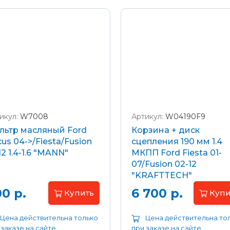
икул:
W7008
Артикул:
W04190F9
льтр масляный Ford
Корзина + диск
us 04->/Fiesta/Fusion
сцепления 190 мм 1.4
12 1.4-1.6 "MANN"
МКПП Ford Fiesta 01-
07/Fusion 02-12
"KRAFTTECH"
0 р.
6 700 р.
Купить
Купи
Цена действительна только
Цена действительна то
 заказе на сайте
при заказе на сайте