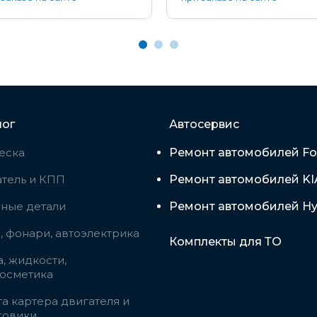
лог
Автосервис
еска
Ремонт автомобилей Fo
тель и КПП
Ремонт автомобилей KI
вные детали
Ремонт автомобилей Hy
 фонари, автоэлектрика
Комплекты для ТО
, жидкости,
косметика
а картера двигателя и
говики