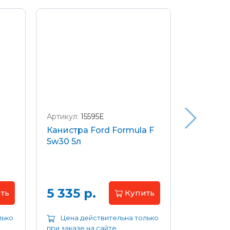
Артикул:
15595E
Артикул:
W
Канистра Ford Formula F
Щетки с
5w30 5л
передние
Focus 04
Цена 
5 335 р.
ть
Купить
лько
Цена действительна только
Цена д
при заказе на сайте
при заказе