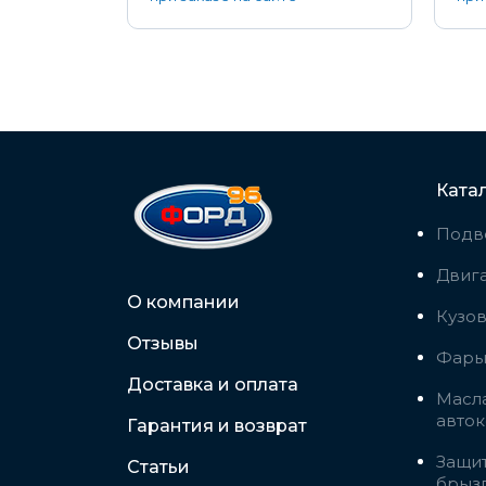
Ката
Подв
Двига
О компании
Кузо
Отзывы
Фары,
Доставка и оплата
Масла
авто
Гарантия и возврат
Защит
Статьи
брыз