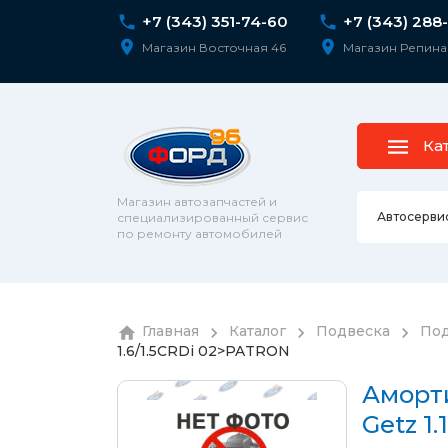
+7 (343) 351-74-60
+7 (343) 288
Магазин Восточная 46
Магазин Репина
Ка
Магазин автозапчастей и
Автосерви
специализированный сервис
по ремонту автомобилей
Ремонт 
Главная
Каталог
Подвеска
Под
Колесны
1.6/1.5CRDi 02>PATRON
Диагнос
колпаки
шпильк
Сход-ра
Аморти
Подвеск
Getz 1
Ремонт 
Подвеск