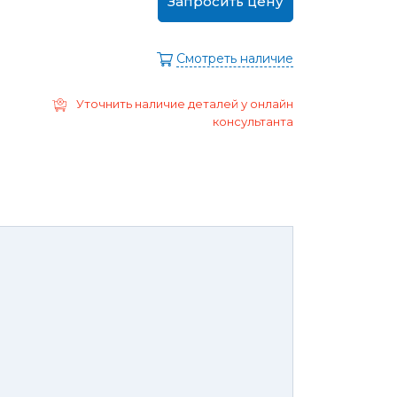
Запросить цену
ра
Моторные масла
дние/
Охлаждающая жидкость
ажного
Смотреть наличие
Тормозная жидкость
Ремонт Форд Puma
Перейти в
Уточнить наличие деталей у онлайн
раздел
Ремонт Форд B-max
консультанта
 Escape
Ремонт Форд EcoSport
Galaxy
Ремонт Форд Edge
ксессуары,
Защита
юнинг,
картера
репеж,
двигателя и
липсы
брызговики
ные коврики
Брызговики
нца и
Защита картера
оры
той России или транспортной
панией