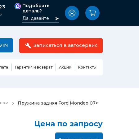
Подобрать
-23
деталь?
8
Да, давайте
VIN
Записаться в автосервис
лата
Гарантия и возврат
Акции
Контакты
Масла,
узовные
жидкости,
етали
автокосметика
Ремонт или замена бензонасоса
ески
Пружина задняя Ford Mondeo 07>
сть кузова
Автомобильная эмаль
Замена ремня ГРМ
Жидкость ГУР
Замена жидкости ГУР
ь кузова и
Цена по запросу
Жидкость для омывания
Замена тормозной жидкости
стекол