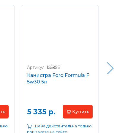
Артикул:
15595E
Артикул:
W
Канистра Ford Formula F
Щетки с
5w30 5л
передние
Focus 04
Цена 
5 335 р.
ть
Купить
лько
Цена действительна только
Цена д
при заказе на сайте
при заказе