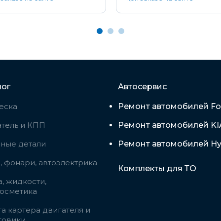
лог
Автосервис
еска
Ремонт автомобилей Fo
тель и КПП
Ремонт автомобилей KI
вные детали
Ремонт автомобилей Hy
 фонари, автоэлектрика
Комплекты для ТО
, жидкости,
косметика
а картера двигателя и
говики