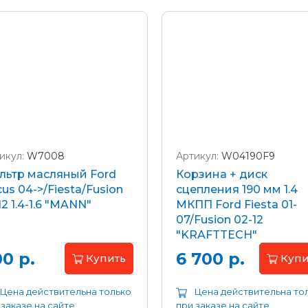
икул:
W7008
Артикул:
W04190F9
льтр масляный Ford
Корзина + диск
us 04->/Fiesta/Fusion
сцепления 190 мм 1.4
12 1.4-1.6 "MANN"
МКПП Ford Fiesta 01-
07/Fusion 02-12
"KRAFTTECH"
0 р.
6 700 р.
Купить
Купи
Цена действительна только
Цена действительна то
 заказе на сайте
при заказе на сайте