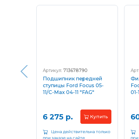
Подробнее о доставке и оплате
Артикул:
713678790
Арт
я
Подшипник передней
Фи
еля)
ступицы Ford Focus 05-
Foc
/C-Max
11/C-Max 04-11 "FAG"
01-
.8-2.0
апросу
6 275 р.
60
Купить
ьна только
Цена действительна только
при заказе на сайте
при