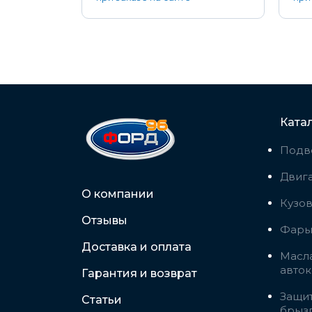
Ката
Подв
Двига
О компании
Кузо
Отзывы
Фары,
Доставка и оплата
Масла
авто
Гарантия и возврат
Защит
Статьи
брыз