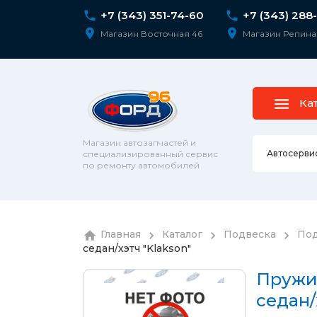
+7 (343) 351-74-60
+7 (343) 288
Магазин Восточная 46
Магазин Репина
Ка
Магазин автозапчастей и
Автосерви
специализированный сервис
по ремонту автомобилей
Ремонт 
Главная
Каталог
Подвеска
Под
Колесны
седан/хэтч "Klakson"
Диагнос
колпаки
шпильк
Сход-ра
Пружи
Подвеск
седан/
Ремонт 
Подвеск