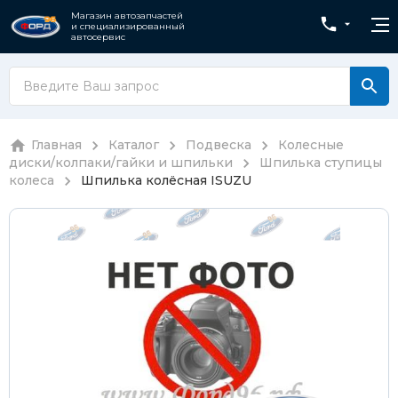
Магазин автозапчастей
и специализированный
автосервис
Главная
Каталог
Подвеска
Колесные
диски/колпаки/гайки и шпильки
Шпилька ступицы
колеса
Шпилька колёсная ISUZU