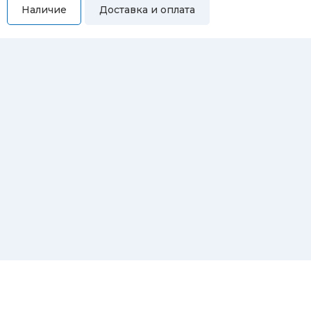
Наличие
Доставка и оплата
Самовывоз
Вы можете самостоятельно забрать купленный товар по
адресам:
Магазин Восточная, 46
Магазин Репина, 107
Автосервис/магазин Черепанова, 23
Автосервис/магазин 8 марта, 209/2