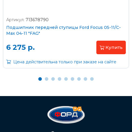
Артикул:
713678790
Оплата наличными
Подшипник передней ступицы Ford Focus 05-11/C-
Max 04-11 "FAG"
Пластиковыми картами
Visa/MasterCard (без комиссии)
6 275 р.
Купить
Через банк
Цена действительна только при заказе на сайте
С помощью карты рассрочки Халва
С Вашего расчетного счета
На карту Сбербанка:
2202 2032 0805 1187
Через Интернет-банк