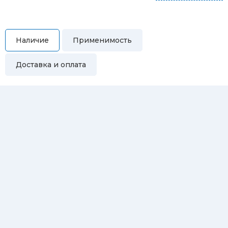
Наличие
Применимость
Доставка и оплата
Самовывоз
Вы можете самостоятельно забрать купленный товар по
адресам:
Магазин Восточная, 46
Магазин Репина, 107