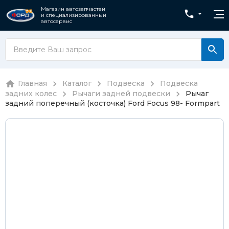
Магазин автозапчастей
и специализированный
автосервис
Главная
Каталог
Подвеска
Подвеска
задних колес
Рычаги задней подвески
Рычаг
задний поперечный (косточка) Ford Focus 98- Formpart