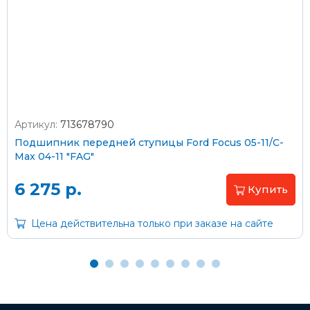
Стоимость доставки через транспортную компанию –
согласно тарифам транспортной компании
Артикул:
713678790
Оплата наличными
Подшипник передней ступицы Ford Focus 05-11/C-
Max 04-11 "FAG"
Пластиковыми картами
Visa/MasterCard (без комиссии)
6 275 р.
Купить
Через банк
Цена действительна только при заказе на сайте
С помощью карты рассрочки Халва
С Вашего расчетного счета