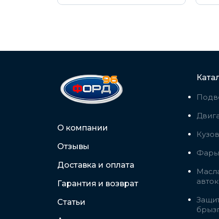
Ката
Подв
Двига
О компании
Кузо
Отзывы
Фары,
Доставка и оплата
Масла
авто
Гарантия и возврат
Защит
Статьи
брыз