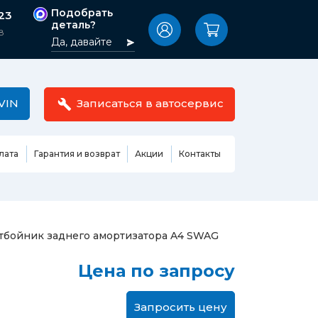
Подобрать
-23
деталь?
8
Да, давайте
VIN
Записаться в автосервис
лата
Гарантия и возврат
Акции
Контакты
Масла,
узовные
жидкости,
етали
автокосметика
Ремонт или замена бензонасоса
тбойник заднего амортизатора A4 SWAG
сть кузова
Автомобильная эмаль
Замена ремня ГРМ
Цена по запросу
Жидкость ГУР
Замена жидкости ГУР
ь кузова и
Жидкость для омывания
Замена тормозной жидкости
стекол
Запросить цену