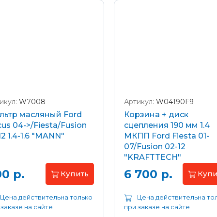
икул:
W7008
Артикул:
W04190F9
льтр масляный Ford
Корзина + диск
us 04->/Fiesta/Fusion
сцепления 190 мм 1.4
12 1.4-1.6 "MANN"
МКПП Ford Fiesta 01-
07/Fusion 02-12
"KRAFTTECH"
0 р.
6 700 р.
Купить
Купи
Цена действительна только
Цена действительна то
 заказе на сайте
при заказе на сайте