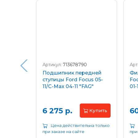
Подробнее о доставке и оплате
Артикул:
713678790
Арт
я
Подшипник передней
Фи
еля)
ступицы Ford Focus 05-
Foc
/C-Max
11/C-Max 04-11 "FAG"
01-
.8-2.0
апросу
6 275 р.
60
Купить
ьна только
Цена действительна только
при заказе на сайте
при