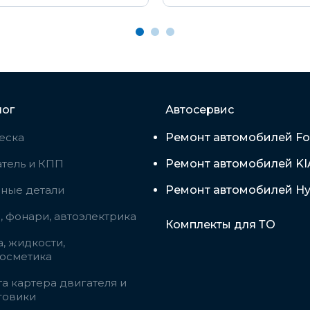
лог
Автосервис
еска
Ремонт автомобилей Fo
тель и КПП
Ремонт автомобилей KI
вные детали
Ремонт автомобилей Hy
 фонари, автоэлектрика
Комплекты для ТО
, жидкости,
косметика
а картера двигателя и
говики