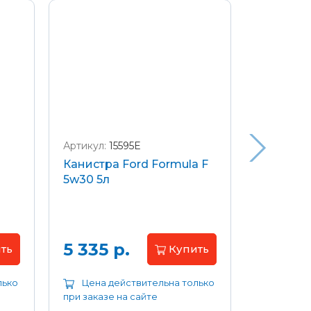
Артикул:
15595E
Артикул:
W
Канистра Ford Formula F
Щетки с
5w30 5л
передние
Focus 04
Цена 
5 335 р.
ть
Купить
лько
Цена действительна только
Цена д
при заказе на сайте
при заказе