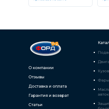
Ката
Подв
Двига
О компании
Кузо
Отзывы
Фары,
Доставка и оплата
Масла
авто
Гарантия и возврат
Защит
Статьи
брыз