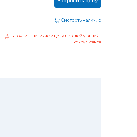
Запросить цену
ра
Моторные масла
дние/
Охлаждающая жидкость
ажного
Смотреть наличие
Тормозная жидкость
Ремонт Форд Puma
Перейти в
Уточнить наличие и цену деталей у онлайн
раздел
Ремонт Форд B-max
консультанта
 Escape
Ремонт Форд EcoSport
Galaxy
Ремонт Форд Edge
ксессуары,
Защита
юнинг,
картера
репеж,
двигателя и
липсы
брызговики
ные коврики
Брызговики
нца и
Защита картера
оры
той России или транспортной
панией