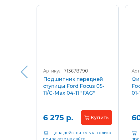
Подробнее о доставке и оплате
Артикул:
713678790
Арт
я
Подшипник передней
Фи
еля)
ступицы Ford Focus 05-
Foc
/C-Max
11/C-Max 04-11 "FAG"
01-
.8-2.0
апросу
6 275 р.
60
Купить
ьна только
Цена действительна только
при заказе на сайте
при