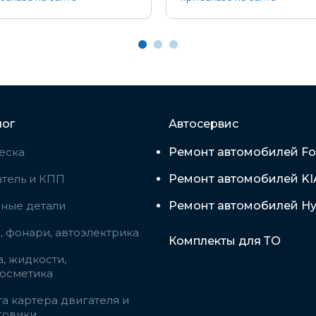
лог
Автосервис
еска
Ремонт автомобилей Fo
тель и КПП
Ремонт автомобилей KI
вные детали
Ремонт автомобилей Hy
 фонари, автоэлектрика
Комплекты для ТО
, жидкости,
косметика
а картера двигателя и
говики