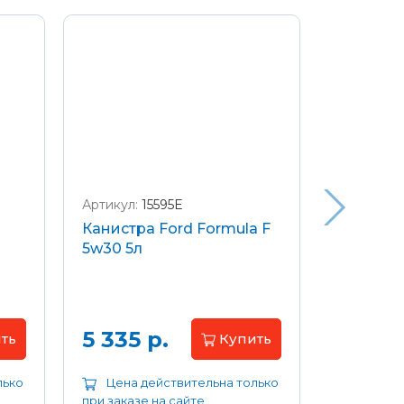
Артикул:
15595E
Артикул:
W
Канистра Ford Formula F
Щетки с
5w30 5л
передние
Focus 04
Цена 
5 335 р.
ть
Купить
лько
Цена действительна только
Цена д
при заказе на сайте
при заказе