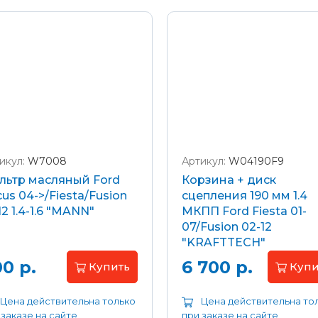
икул:
W7008
Артикул:
W04190F9
льтр масляный Ford
Корзина + диск
us 04->/Fiesta/Fusion
сцепления 190 мм 1.4
12 1.4-1.6 "MANN"
МКПП Ford Fiesta 01-
07/Fusion 02-12
"KRAFTTECH"
0 р.
6 700 р.
Купить
Купи
Цена действительна только
Цена действительна то
 заказе на сайте
при заказе на сайте