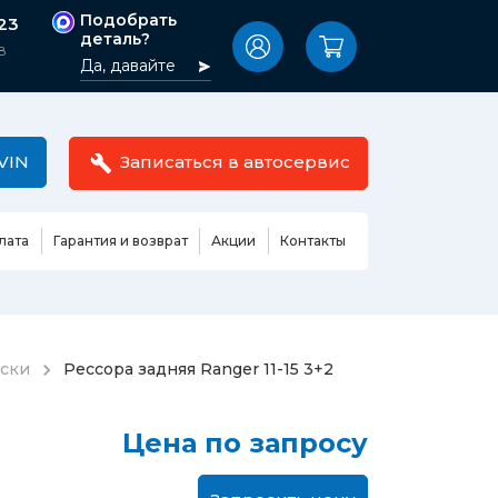
Подобрать
-23
деталь?
8
Да, давайте
VIN
Записаться в автосервис
лата
Гарантия и возврат
Акции
Контакты
Масла,
узовные
жидкости,
етали
автокосметика
Ремонт или замена бензонасоса
ески
Рессора задняя Ranger 11-15 3+2
сть кузова
Автомобильная эмаль
Замена ремня ГРМ
Жидкость ГУР
Замена жидкости ГУР
ь кузова и
Цена по запросу
Жидкость для омывания
Замена тормозной жидкости
стекол