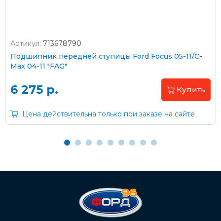
Артикул:
713678790
Оплата наличными
Подшипник передней ступицы Ford Focus 05-11/C-
Max 04-11 "FAG"
Пластиковыми картами
Visa/MasterCard (без комиссии)
6 275 р.
Купить
Через банк
Цена действительна только при заказе на сайте
С помощью карты рассрочки Халва
С Вашего расчетного счета
На карту Сбербанка:
2202 2032 0805 1187