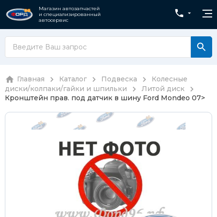
Магазин автозапчастей
и специализированный
автосервис
Главная
Каталог
Подвеска
Колесные
диски/колпаки/гайки и шпильки
Литой диск
Кронштейн прав. под датчик в шину Ford Mondeo 07>