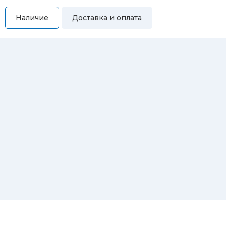
Наличие
Доставка и оплата
Самовывоз
Вы можете самостоятельно забрать купленный товар по
адресам:
Магазин Восточная, 46
Магазин Репина, 107
Автосервис/магазин Черепанова, 23
Автосервис/магазин 8 марта, 209/2