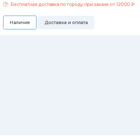
Бесплатная доставка по городу при заказе от 12000 ₽
Наличие
Доставка и оплата
Самовывоз
Вы можете самостоятельно забрать купленный товар по
адресам:
Магазин Восточная, 46
Магазин Репина, 107
Автосервис/магазин Черепанова, 23
Автосервис/магазин 8 марта, 209/2