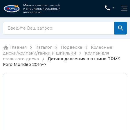
Магазин автозапчастей
и специализированный
автосервис
Главная
Каталог
Подвеска
Колесные
диски/колпаки/гайки и шпильки
Колпак для
стального диска
Датчик давления в в шине TPMS
Ford Mondeo 2014->