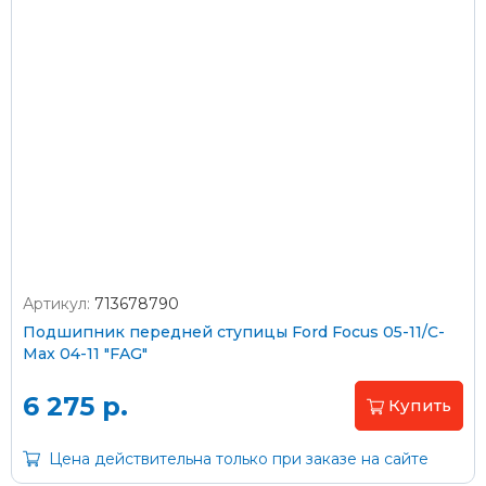
Оплата наличными
Пластиковыми картами
Visa/MasterCard (без комиссии)
Через банк
Артикул:
713678790
Подшипник передней ступицы Ford Focus 05-11/C-
С помощью карты рассрочки Халва
Max 04-11 "FAG"
6 275 р.
С Вашего расчетного счета
Купить
Цена действительна только при заказе на сайте
На карту Сбербанка:
2202 2032 0805 1187