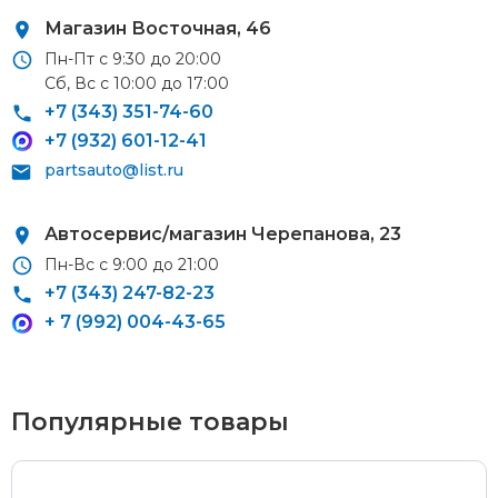
Магазин Восточная, 46
Пн-Пт с 9:30 до 20:00
Сб, Вс с 10:00 до 17:00
Курьерская доставка
+7 (343) 351-74-60
+7 (932) 601-12-41
По Екатеринбургу при заказе от 9 000 ₽ –
бесплатно
partsauto@list.ru
При заказе до 9 000 ₽ –
420 ₽
Доставка в удаленные районы (Березовский, Горный
Автосервис/магазин
Черепанова, 23
Щит, Кольцово, Большой Исток, Исток, Химмаш,
Пн-Вс с 9:00 до 21:00
Верхняя Пышма, Арамиль, Шувакиш) –
650 ₽
+7 (343) 247-82-23
+ 7 (992) 004-43-65
Почтой России или транспортной компанией
Популярные товары
Стоимость доставки Почтой России –
от 500 ₽
Стоимость доставки через транспортную компанию –
согласно тарифам транспортной компании