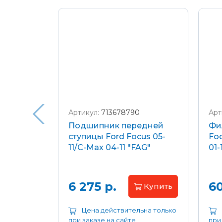
Подробнее о доставке и оплате
Артикул:
713678790
Арт
я
Подшипник передней
Фи
еля)
ступицы Ford Focus 05-
Foc
/C-Max
11/C-Max 04-11 "FAG"
01-
.8-2.0
апросу
6 275 р.
60
Купить
ьна только
Цена действительна только
при заказе на сайте
при