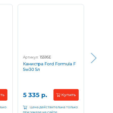
Артикул:
15595E
Артикул:
W
Канистра Ford Formula F
Щетки с
5w30 5л
передние
Focus 04
Цена 
5 335 р.
ть
Купить
лько
Цена действительна только
Цена д
при заказе на сайте
при заказе