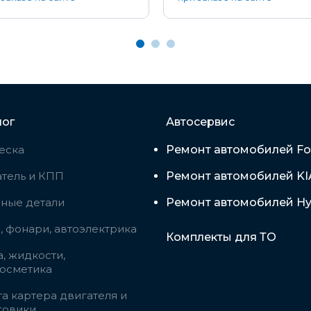
лог
Автосервис
еска
Ремонт автомобилей Fo
тель и КПП
Ремонт автомобилей KI
вные детали
Ремонт автомобилей Hy
 фонари, автоэлектрика
Комплекты для ТО
, жидкости,
косметика
а картера двигателя и
говики