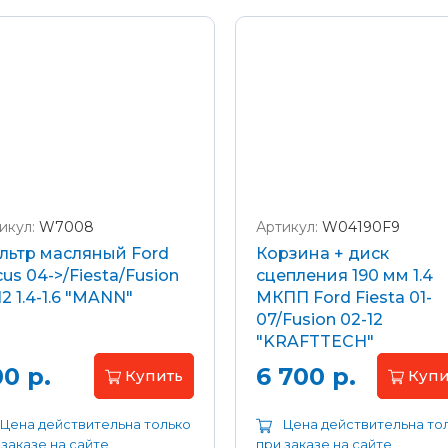
икул:
W7008
Артикул:
W04190F9
льтр масляный Ford
Корзина + диск
us 04->/Fiesta/Fusion
сцепления 190 мм 1.4
12 1.4-1.6 "MANN"
МКПП Ford Fiesta 01-
07/Fusion 02-12
"KRAFTTECH"
0 р.
6 700 р.
Купить
Купи
Цена действительна только
Цена действительна то
 заказе на сайте
при заказе на сайте