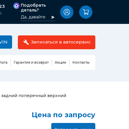
Подобрать
-23
деталь?
8
Да, давайте
VIN
Записаться в автосервис
лата
Гарантия и возврат
Акции
Контакты
Масла,
узовные
жидкости,
етали
автокосметика
Ремонт или замена бензонасоса
 задний поперечный верхний
сть кузова
Автомобильная эмаль
Замена ремня ГРМ
Жидкость ГУР
Замена жидкости ГУР
ь кузова и
Цена по запросу
Жидкость для омывания
Замена тормозной жидкости
стекол