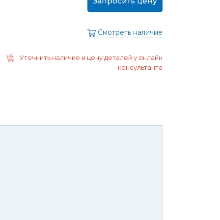
Запросить цену
ра
Моторные масла
дние/
Охлаждающая жидкость
ажного
Смотреть наличие
Тормозная жидкость
Ремонт Форд Puma
Перейти в
Уточнить наличие и цену деталей у онлайн
раздел
Ремонт Форд B-max
консультанта
 Escape
Ремонт Форд EcoSport
Galaxy
Ремонт Форд Edge
ксессуары,
Защита
юнинг,
картера
репеж,
двигателя и
липсы
брызговики
ные коврики
Брызговики
нца и
Защита картера
оры
той России или транспортной
панией