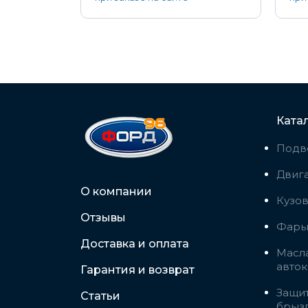
Ката
Подв
Двига
О компании
Кузо
Отзывы
Фары,
Доставка и оплата
Масла
авто
Гарантия и возврат
Защит
Статьи
брыз