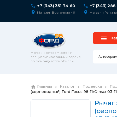
+7 (343) 351-74-60
+7 (343) 288
Магазин Восточная 46
Магазин Репина
Ка
Магазин автозапчастей и
Автосерви
специализированный сервис
по ремонту автомобилей
Ремонт 
Главная
Каталог
Подвеска
Под
Колесны
(серповидный) Ford Focus 98-11/C-max 03-11
Диагнос
колпаки
шпильк
Сход-ра
Рычаг
Подвеск
(серпо
Ремонт 
Подвеск