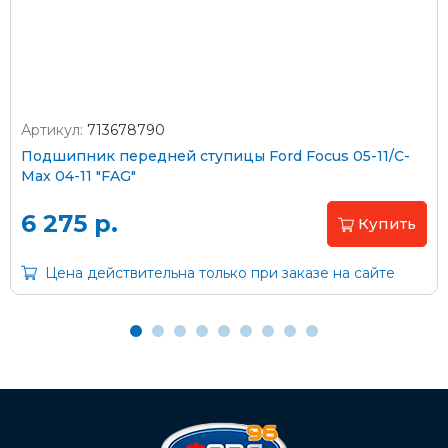
согласно тарифам транспортной компании
Артикул:
713678790
Оплата наличными
Подшипник передней ступицы Ford Focus 05-11/C-
Max 04-11 "FAG"
Пластиковыми картами
Visa/MasterCard (без комиссии)
6 275 р.
Купить
Через банк
Цена действительна только при заказе на сайте
С помощью карты рассрочки Халва
С Вашего расчетного счета
На карту Сбербанка: