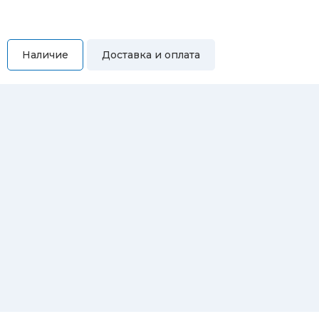
Наличие
Доставка и оплата
Самовывоз
Вы можете самостоятельно забрать купленный товар по
адресам:
Магазин Восточная, 46
Магазин Репина, 107
Автосервис/магазин Черепанова, 23
Автосервис/магазин 8 марта, 209/2