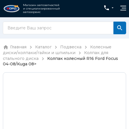
Магазин автозапчастей
и специализированный
автосервис
Главная
Каталог
Подвеска
Колесные
диски/колпаки/гайки и шпильки
Колпак для
стального диска
Колпак колесный R16 Ford Focus
04-08/Kuga 08>